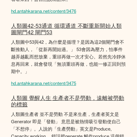
hd.antahkarana.net/content/3476
人類圖42-53通道 循環通道 不斷重新開始人類
圖閘門42 閘門53
人類圖中53與42，為什麼是循理？是因為這2個閘門會不
斷推動人，「從新再開始過。」 53會因為壓力，怕事件
越弄越亂而想放棄，重頭再做一次才安心。若然先冷靜休
息再回來，就會發現「無須重頭再做，也能一修正回到預
期中。」
hd.antahkarana.net/content/3475
人類圖 覺醒人生 生產者不是勞動，遠離被勞動
的標籤
人類圖生產者 並不是勞動 不是來生產，生產者英文是
Generator 即是「發動」 意思是被熱情吸引發動使自己
「不想停」。人說的「生產勞動」英文是Produce,
Capacity working。 錯誤把generate 解作produce 這個錯