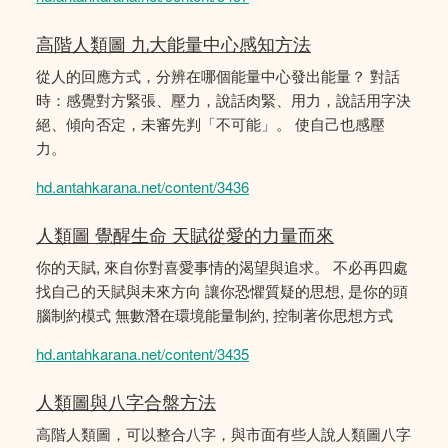
高階人類圖 九大能量中心感知方法
從人的回應方式，分辨在哪個能量中心發出能量？ 對話
時：感覺對方緊張、壓力，說話肉緊、用力，說話用字決
絕、傾向否定，未審先判「不可能」。 使自己也感壓
力。
hd.antahkarana.net/content/3436
人類圖 覺醒生命 天賦從愛的力量而來
你的天賦, 來自你對喜愛事情的渴望與追求。 不必再四處
找自己的天賦與未來方向 讓你恐懼質疑的思想, 是你的頭
腦制約模式 無數潛在環境能量制約, 控制著你思想方式
hd.antahkarana.net/content/3435
人類圖與八字合盤方法
高階人類圖，可以整合八字，與市面有些人說人類圖八字