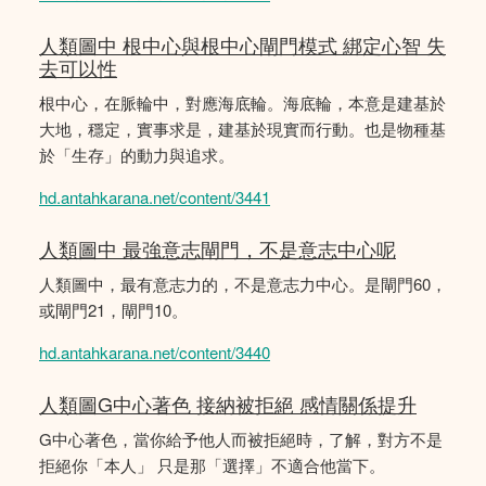
人類圖中 根中心與根中心閘門模式 綁定心智 失
去可以性
根中心，在脈輪中，對應海底輪。海底輪，本意是建基於
大地，穩定，實事求是，建基於現實而行動。也是物種基
於「生存」的動力與追求。
hd.antahkarana.net/content/3441
人類圖中 最強意志閘門，不是意志中心呢
人類圖中，最有意志力的，不是意志力中心。是閘門60，
或閘門21，閘門10。
hd.antahkarana.net/content/3440
人類圖G中心著色 接納被拒絕 感情關係提升
G中心著色，當你給予他人而被拒絕時，了解，對方不是
拒絕你「本人」 只是那「選擇」不適合他當下。