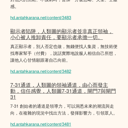
感。
hd.antahkarana.net/content/3483
顯示者陷阱，人類圖的顯示者並非真正領袖，
小心被人推卸責任，要顯示者承擔一切。
真正顯示者，別人否定也做，無錢便找人集資，無技術便
找專家幫手（付費），說話實際地說服人相信自己所想，
讓他人心甘情願跟著自己向前。
hd.antahkarana.net/content/3482
7-31通道，人類圖的領袖通道，由心而發主
動，信任感覺，人類圖7-31通道，閘門7與閘門
31
7-31 創始者的通道是領導力，可以洞悉未來的潮流與走
向，在複雜的現況中找出方法，發揮影響力，引領眾人。
hd.antahkarana.net/content/3481