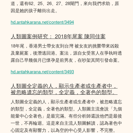
道，還有62、25、26、27、28閘門，來向我們求助，原
因是她的孩子離街出走。
hd.antahkarana.net/content/3494
人類圖案例研究： 2018年尾案 陳同佳案
18年尾，香港男士帶女友到台灣 被女友的挑釁帶來凶殺
及棄屍案，後潛逃回港。案法，源自女受害人在爭執時透
露自己早幾個月已懷孕是前男友，在吵架其間引發命案。
hd.antahkarana.net/content/3493
人類圖全定義的人，顯示生產者或生產者中，
被忽略遺忘的類型，全定義，全著色的類型。
人類圖全定義的人，顯示生產者或生產者中，被忽略遺忘
的類型，全定義，全著色的類型。人類圖主流會說「九個
能量中心全著色」是最完滿。有些分析師還說他們是最後
一世，不再輪迴。這是來自主流人類圖解讀，認為著色中
心固定及有顯響力，以為空的中心受人影響，𣎴完整。