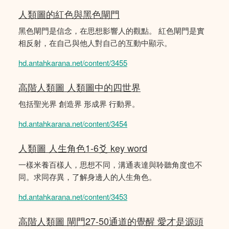
人類圖的紅色與黑色閘門
黑色閘門是信念，在思想影響人的觀點。 紅色閘門是實
相反射，在自己與他人對自己的互動中顯示。
hd.antahkarana.net/content/3455
高階人類圖 人類圖中的四世界
包括聖光界 創造界 形成界 行動界。
hd.antahkarana.net/content/3454
人類圖 人生角色1-6爻 key word
一樣米養百樣人，思想不同，溝通表達與聆聽角度也不
同。求同存異，了解身邊人的人生角色。
hd.antahkarana.net/content/3453
高階人類圖 閘門27-50通道的覺醒 愛才是源頭