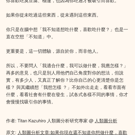
你喜歡吃臭豆腐、榴蓮，也因為你吃過才被吸引而喜歡。
如果你從未吃過這些東西，從未遇到這些東西。
你只是在腦中想「我不知道想吃什麼，喜歡吃什麼？」也是一
直在空想「不知道」中。
更重要是，這一切體驗，源自於你，而非他人。
所以，不要問人「我適合什麼，我可以做什麼，我應怎樣？」
再多的意見，也只是別人用他們自己角度對你的想法，但說
實，有多少人，又真正了解你？比你自己的心更清楚你是怎
樣？ 與其繼續想「我想怎樣 ？」不如外出走走，看看市面有
什麼，看看社會有什麼在發生，試各式各樣不同的事情，你才
會慢慢找吸引你的事情。
作者: Titan Kazuhiro 人類圖分析研究專家 @
人類圖分析
原文:
人類圖分析文章:如果你現在還不知道你想做什麼，喜歡