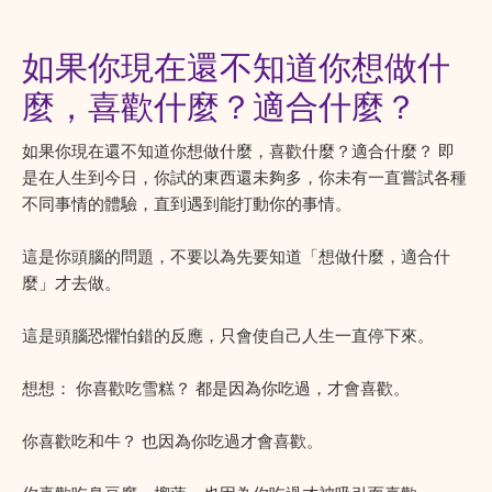
如果你現在還不知道你想做什
麼，喜歡什麼？適合什麼？
如果你現在還不知道你想做什麼，喜歡什麼？適合什麼？ 即
是在人生到今日，你試的東西還未夠多，你未有一直嘗試各種
不同事情的體驗，直到遇到能打動你的事情。
這是你頭腦的問題，不要以為先要知道「想做什麼，適合什
麼」才去做。
這是頭腦恐懼怕錯的反應，只會使自己人生一直停下來。
想想： 你喜歡吃雪糕？ 都是因為你吃過，才會喜歡。
你喜歡吃和牛？ 也因為你吃過才會喜歡。