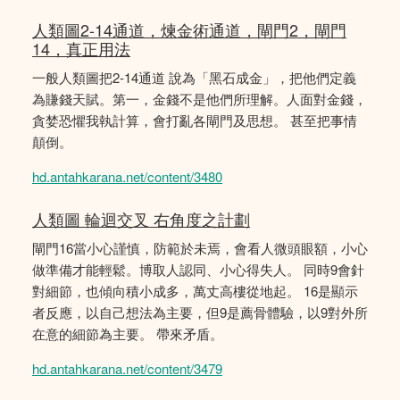
人類圖2-14通道，煉金術通道，閘門2，閘門
14，真正用法
一般人類圖把2-14通道 說為「黑石成金」，把他們定義
為賺錢天賦。第一，金錢不是他們所理解。人面對金錢，
貪婪恐懼我執計算，會打亂各閘門及思想。 甚至把事情
顛倒。
hd.antahkarana.net/content/3480
人類圖 輪迴交叉 右角度之計劃
閘門16當小心謹慎，防範於未焉，會看人微頭眼額，小心
做準備才能輕鬆。博取人認同、小心得失人。 同時9會針
對細節，也傾向積小成多，萬丈高樓從地起。 16是顯示
者反應，以自己想法為主要，但9是薦骨體驗，以9對外所
在意的細節為主要。 帶來矛盾。
hd.antahkarana.net/content/3479