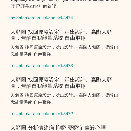
誤 已經是2014年的錯誤。
hd.antahkarana.net/content/3474
人類圖 找回原廠設定，活出設計。高階人類
圖，覺醒自我能量系統 自由飛翔
人類圖 找回原廠設定，活出設計。 高階人類圖，覺醒自
我能量系統 自由飛翔。
hd.antahkarana.net/content/3473
人類圖 找回原廠設定，活出設計。高階人類
圖，覺醒自我能量系統 自由飛翔
人類圖 找回原廠設定，活出設計。 高階人類圖，覺醒自
我能量系統 自由飛翔。
hd.antahkarana.net/content/3472
人類圖 分析情緒病 抑鬱 憂鬱症 自殺心理