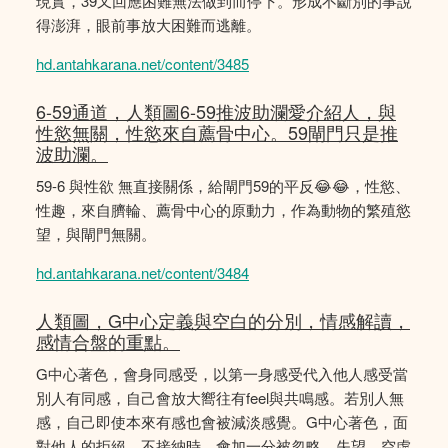
現實，39又回應困難無法做到而停下。形成不斷別的事說
得澎湃，眼前事放大困難而逃離。
hd.antahkarana.net/content/3485
6-59通道，人類圖6-59推波助瀾愛介紹人，與
性慾無關，性慾來自薦骨中心。59閘門只是推
波助瀾。
59-6 與性欲 無直接關係，給閘門59的平反😂😂，性慾、
性趣，來自臍輪、薦骨中心的原動力，作為動物的繁殖慾
望，與閘門無關。
hd.antahkarana.net/content/3484
人類圖，G中心定義與空白的分別，情感解讀，
感情合盤的重點。
G中心著色，會身同感受，以第一身感受代入他人感受當
別人有同感，自己會放大嚮往有feel與共鳴感。若別人無
感，自己即使本來有感也會被減淡感覺。G中心著色，面
對他人的拒絕、不接納時，會加一分被忽略、失望、空虛