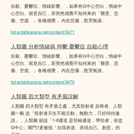
自殺、憂鬱症、情緒影響、，如果有G中心空白，情緒中
心空白。留意自己，若突然感覺不知何來的「難受、悲
傷、空虛、」各種感覺， 內在悲傷，慾哭無淚。
hd.antahkarana.net/content/3471
人類圖 分析情緒病 抑鬱 憂鬱症 自殺心理
自殺、憂鬱症、情緒影響、，如果有G中心空白，情緒中
心空白。留意自己，若突然感覺不知何來的「難受、悲
傷、空虛、」各種感覺， 內在悲傷，慾哭無淚。
hd.antahkarana.net/content/3470
人類圖 四大類型 有矛盾誤解
人類圖 四大類型 有矛盾之處，尤其投射者 反映者。人類
圖一般 說「投射者天生不能主動，無動力，只好待待邀
請」，人類圖 卻說「1-8通道 是領袖通道，帶領者，依從
G中心」閘門1更被指「自我表達、表現自己、創意」的