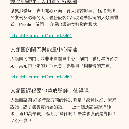
微笑抑鬱症 - 人類圖分析案例
微笑抑鬱症，表面開心正面，背人痛苦鬰結。 從過去我
的案例及認識的人，體驗較容易出現這些狀況的人類圖通
道、Profile、閘門。 容易出現微笑抑鬱的模式。
hd.antahkarana.net/content/3461
人類圖的閘門與能量中心關連
人類圖的閘門，並非來自能量中心，閘門，被行星方位綁
定，其閘門卦象的五行訊息，影響自己與脈輪的共震。
hd.antahkarana.net/content/3460
人類圖課程要10萬成導師，值得嗎
人類圖諮詢 好多時聽方間的解說 都是「感覺良好、安慰
說話，說了無實質內容的話」。 上一個所謂認證導師
級，過10萬學費。 但說了些什麼？ 畢業後真的是導師？
又說什麼？