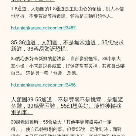
1-8通道，人類圖的1-8通道是主動由心的領䄂，別人不信
也堅持。不要盲從等待邀請。領袖是主動引領他人。
hd.antahkarana.net/content/3487
35-36通道，人類圖，不是無常通道，35想快求
新鮮，36容易驚訝恐慌。
35的心多好奇新鮮的想法多，自然多變無常。36小事大
驚小怪，小問題說得嚴重，好像常常有災禍，其實自己嚇
自己。 這是另一種「無常」反應。
hd.antahkarana.net/content/3486
人類圖39-55通道，不是豐盛不是挑釁，是迴避
危難，39感覺困難，55幻想美好。冷靜後轉移
別的事。
39感覺困難時，55會放大「其他事更豐盛美好一定
得。」 使自己轉移別的事。但當55說一定做到時，面對