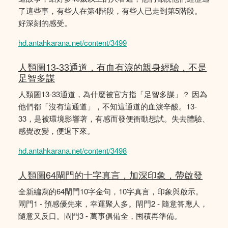
了這些事，有些人在第4階段，有些人已走到第5階段。
好深刻的感受。
hd.antahkarana.net/content/3499
人類圖13-33通道，有血有淚的親身經驗，不是
足智多謀
人類圖13-33通道，為什麼被官方指「足智多謀」？ 因為
他們都「沒有這通道」，不知這通道的血淚辛酸。13-
33，是被環境影響著，有感而發便衝動想試。失去體驗、
感覺改變，便退下來。
hd.antahkarana.net/content/3498
人類圖64閘門的十字真言，加深印象，帶啟發
全新編寫的64閘門10字金句，10字真言，印象與啟示。
閘門1 - 預感優先來，幸運聚人多。閘門2 - 隨意答應人，
隨意又反口。閘門3 - 萬事俱備全，囤積再準備。