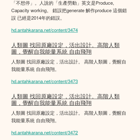
「不想停」。人說的「生產勞動」英文是Produce,
Capacity working。 錯誤把generate 解作produce 這個錯
誤 已經是2014年的錯誤。
hd.antahkarana.net/content/3474
人類圖 找回原廠設定，活出設計。高階人類
圖，覺醒自我能量系統 自由飛翔
人類圖 找回原廠設定，活出設計。 高階人類圖，覺醒自
我能量系統 自由飛翔。
hd.antahkarana.net/content/3473
人類圖 找回原廠設定，活出設計。高階人類
圖，覺醒自我能量系統 自由飛翔
人類圖 找回原廠設定，活出設計。 高階人類圖，覺醒自
我能量系統 自由飛翔。
hd.antahkarana.net/content/3472