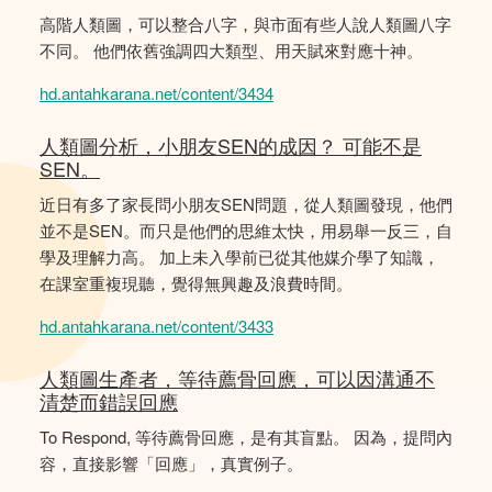
高階人類圖，可以整合八字，與市面有些人說人類圖八字
不同。 他們依舊強調四大類型、用天賦來對應十神。
hd.antahkarana.net/content/3434
人類圖分析，小朋友SEN的成因？ 可能不是
SEN。
近日有多了家長問小朋友SEN問題，從人類圖發現，他們
並不是SEN。而只是他們的思維太快，用易舉一反三，自
學及理解力高。 加上未入學前已從其他媒介學了知識，
在課室重複現聽，覺得無興趣及浪費時間。
hd.antahkarana.net/content/3433
人類圖生產者，等待薦骨回應，可以因溝通不
清楚而錯誤回應
To Respond, 等待薦骨回應，是有其盲點。 因為，提問內
容，直接影響「回應」，真實例子。