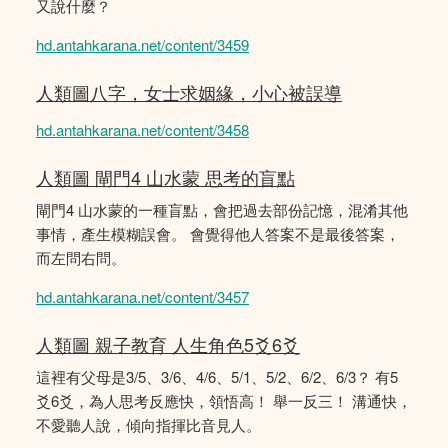
又說什麼？
hd.antahkarana.net/content/3459
人類圖八字，女士求姻緣，小心被誤導
hd.antahkarana.net/content/3458
人類圖 閘門4 山水蒙 思考的盲點
閘門4 山水蒙的一種盲點，會把過去部份記憶，混淆其他
事情，產生模糊誤會。 會覺得他人答案不是最後答案，
而左問右問。
hd.antahkarana.net/content/3457
人類圖 親子教育 人生角色5爻6爻
這裡有父母是3/5、3/6、4/6、5/1、5/2、6/2、6/3？ 有5
爻6爻，為人思考反應快，領悟高！ 舉一反三！ 溝通快，
不愛聽人說，傾向指揮比音見人。