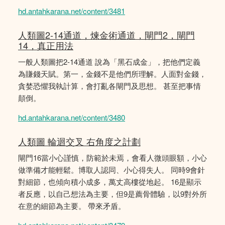
hd.antahkarana.net/content/3481
人類圖2-14通道，煉金術通道，閘門2，閘門
14，真正用法
一般人類圖把2-14通道 說為「黑石成金」，把他們定義
為賺錢天賦。第一，金錢不是他們所理解。人面對金錢，
貪婪恐懼我執計算，會打亂各閘門及思想。 甚至把事情
顛倒。
hd.antahkarana.net/content/3480
人類圖 輪迴交叉 右角度之計劃
閘門16當小心謹慎，防範於未焉，會看人微頭眼額，小心
做準備才能輕鬆。博取人認同、小心得失人。 同時9會針
對細節，也傾向積小成多，萬丈高樓從地起。 16是顯示
者反應，以自己想法為主要，但9是薦骨體驗，以9對外所
在意的細節為主要。 帶來矛盾。