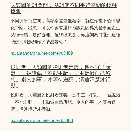
人類圖的64閘門，與64個不同平行空間的轉移
換象
不同的平行空間，高頻率還是低頻率，就在你當下心情變
化中顯示出來。可以你會有邏輯地認為因爲某些事而產生
某種情感，是好合理。但縁機就是，你這刻為何邏到這種
狀況而刺激到你的情感變化？
hd.antahkarana.net/content/3489
投射者，人類圖的投射者定義，是不宜「衝
動」，被說錯「不能主動」，主動做自己所
想。別人的事，才等待邀請，溝通清楚才行
動。
投射者，人類圖的投射者定義，是不宜「衝動」，被說錯
「不能主動」，主動做自己所想。別人的事，才等待邀
請，溝通清楚才行動。
hd.antahkarana.net/content/3488