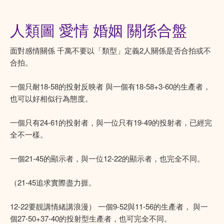
人類圖 愛情 婚姻 關係合盤
面對感情關係 千萬不要以「類型」定義2人關係是否合拍或不
合拍。
一個只耐18-58的投射反映者 與一個有18-58+3-60的生產者，
也可以好相似行為態度。
一個只有24-61的投射者，與一位只有19-49的投射者，已經完
全不一樣。
一個21-45的顯示者，與一位12-22的顯示者，也完全不同。
（21-45追求實際盡力捱。
12-22要靚講情緒講浪漫） 一個9-52與11-56的生產者， 與一
個27-50+37-40的投射型生產者，也可完全不同。