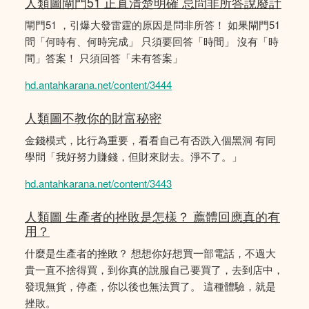
人類圖閘門51 正直清楚明確 忌問非所答說廢計
閘門51 ，引爆大發雷霆的原因是問非所答！ 如果閘門51
問「何時有、何時完成」 只須要回答「時間」 沒有「時
間」答案！ 只須回答「未有答案」
hd.antahkarana.net/content/3444
人類圖不教你的財富秘密
金錢模式，比行為重要，看看自己有否跌入個黑洞 有同
學問「我好努力賺錢，但財來財去。淨不了。」
hd.antahkarana.net/content/3443
人類圖 生產者的挫敗是怎樣？ 薦體回應真的有
用？
什麼是生產者的挫敗？ 想想你好想買一部電話，不過大
貴一直不捨得買，到你真的說服自己要買了，去到店中，
發現無貨，停產，你以後也無法買了。 這種體驗，就是
挫敗。