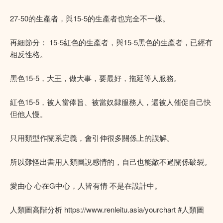
27-50的生產者，與15-5的生產者也完全不一樣。
再細節分： 15-5紅色的生產者，與15-5黑色的生產者，已經有
相反性格。
黑色15-5，大王，做大事，要最好，拖延等人服務。
紅色15-5，被人當俸旨、被當奴隸服務人，還被人催促自己快
但他人慢。
只用類型作關系定義，會引伸很多關係上的誤解。
所以難怪出書用人類圖說感情的，自己也能敵不過關係破裂。
愛由心 心在G中心，人皆有情 不是在設計中。
人類圖高階分析 https://www.renleitu.asia/yourchart #人類圖