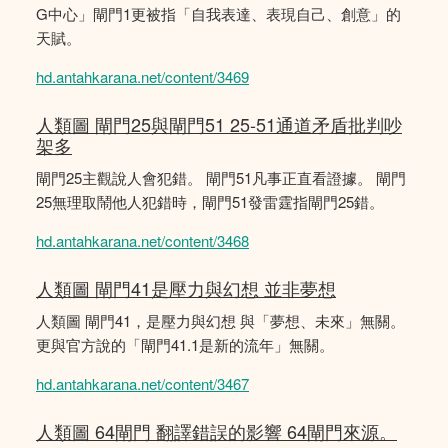
G中心」閘門1更被指「自我表達、表現自己、創意」的
天賦。
hd.antahkarana.net/content/3469
人類圖 閘門25與閘門51 25-51通道矛盾批判吵
架多
閘門25主觀說人會犯錯。 閘門51凡事正直看證據。 閘門
25無理取鬧他人犯錯時，閘門51發雷霆指閘門25錯。
hd.antahkarana.net/content/3468
人類圖 閘門41是壓力與幻想 並非夢想
人類圖 閘門41，是壓力與幻想 與「夢想、未來」無關。
更與官方說的「閘門41.1是新的流年」無關。
hd.antahkarana.net/content/3467
人類圖 64閘門 翻譯錯誤的影響 64閘門來源。