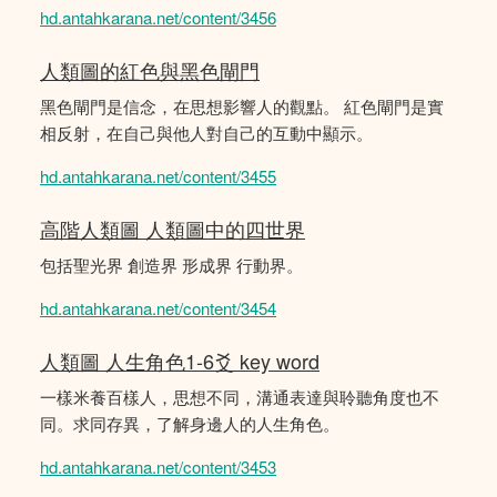
hd.antahkarana.net/content/3456
人類圖的紅色與黑色閘門
黑色閘門是信念，在思想影響人的觀點。 紅色閘門是實
相反射，在自己與他人對自己的互動中顯示。
hd.antahkarana.net/content/3455
高階人類圖 人類圖中的四世界
包括聖光界 創造界 形成界 行動界。
hd.antahkarana.net/content/3454
人類圖 人生角色1-6爻 key word
一樣米養百樣人，思想不同，溝通表達與聆聽角度也不
同。求同存異，了解身邊人的人生角色。
hd.antahkarana.net/content/3453