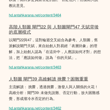
教比意見。
hd.antahkarana.net/content/3464
高階人類圖 閘門22 與 人類圖閘門47 天賦背後
的底層模式
以閘門22與47，這對輪迴交叉組合為參考。人類圖，舊
派解說閘門天賦，來自始創人對易經「表層卦象」的理
解，加上始創人認為「在這卦中，人應該如何才對」的想
法，把「應該如何做」說為「你的天賦」。
hd.antahkarana.net/content/3463
人類圖 閘門39 高維解讀 挑釁？困難重重
主流解讀： 挑釁，透過挑釁，激發人與人關係的火花！
高維分析：閘門39: 未做先說難、否定行動，放大困難感
覺，形成潑冷水否定的行為。
hd.antahkarana.net/content/3462