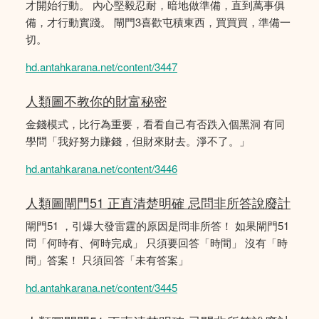
才開始行動。 內心堅毅忍耐，暗地做準備，直到萬事俱
備，才行動實踐。 閘門3喜歡屯積東西，買買買，準備一
切。
hd.antahkarana.net/content/3447
人類圖不教你的財富秘密
金錢模式，比行為重要，看看自己有否跌入個黑洞 有同
學問「我好努力賺錢，但財來財去。淨不了。」
hd.antahkarana.net/content/3446
人類圖閘門51 正直清楚明確 忌問非所答說廢計
閘門51 ，引爆大發雷霆的原因是問非所答！ 如果閘門51
問「何時有、何時完成」 只須要回答「時間」 沒有「時
間」答案！ 只須回答「未有答案」
hd.antahkarana.net/content/3445