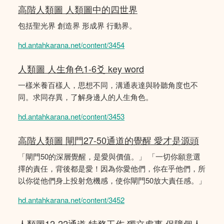
高階人類圖 人類圖中的四世界
包括聖光界 創造界 形成界 行動界。
hd.antahkarana.net/content/3454
人類圖 人生角色1-6爻 key word
一樣米養百樣人，思想不同，溝通表達與聆聽角度也不
同。求同存異，了解身邊人的人生角色。
hd.antahkarana.net/content/3453
高階人類圖 閘門27-50通道的覺醒 愛才是源頭
「閘門50的深層覺醒，是愛與價值。」 「一切你願意選
擇的責任，背後都是愛！因為你愛他們，你在乎他們，所
以你從他們身上投射危機感，使你閘門50放大責任感。」
hd.antahkarana.net/content/3452
人類圖12-22通道 特務工作 獨立處事 保障個人