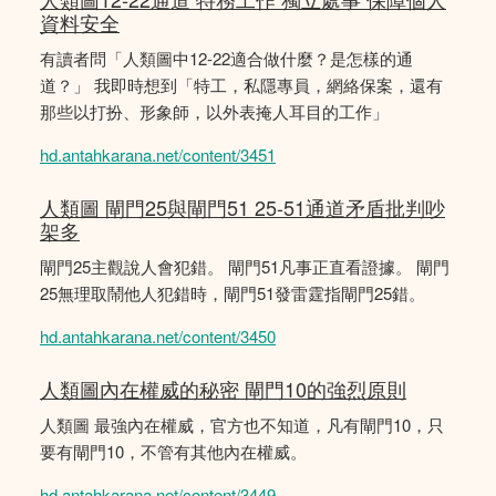
資料安全
有讀者問「人類圖中12-22適合做什麼？是怎樣的通
道？」 我即時想到「特工，私隱專員，網絡保案，還有
那些以打扮、形象師，以外表掩人耳目的工作」
hd.antahkarana.net/content/3451
人類圖 閘門25與閘門51 25-51通道矛盾批判吵
架多
閘門25主觀說人會犯錯。 閘門51凡事正直看證據。 閘門
25無理取鬧他人犯錯時，閘門51發雷霆指閘門25錯。
hd.antahkarana.net/content/3450
人類圖內在權威的秘密 閘門10的強烈原則
人類圖 最強內在權威，官方也不知道，凡有閘門10，只
要有閘門10，不管有其他內在權威。
hd.antahkarana.net/content/3449