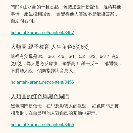
閘門4 山水蒙的一種盲點，會把過去部份記憶，混淆其他
事情，產生模糊誤會。 會覺得他人答案不是最後答案，
而左問右問。
hd.antahkarana.net/content/3457
人類圖 親子教育 人生角色5爻6爻
這裡有父母是3/5、3/6、4/6、5/1、5/2、6/2、6/3？ 有5
爻6爻，為人思考反應快，領悟高！ 舉一反三！ 溝通快，
不愛聽人說，傾向指揮比音見人。
hd.antahkarana.net/content/3456
人類圖的紅色與黑色閘門
黑色閘門是信念，在思想影響人的觀點。 紅色閘門是實
相反射，在自己與他人對自己的互動中顯示。
hd.antahkarana.net/content/3455