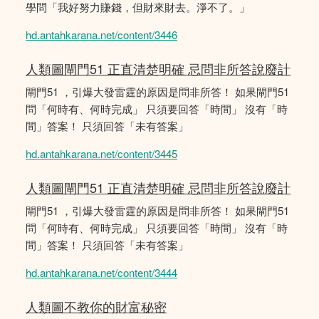
學問「我好努力賺錢，但財來財去。淨不了。」
hd.antahkarana.net/content/3446
人類圖閘門51 正直清楚明確 忌問非所答說廢計
閘門51 ，引爆大發雷霆的原因是問非所答！ 如果閘門51
問「何時有、何時完成」 只須要回答「時間」 沒有「時
間」答案！ 只須回答「未有答案」
hd.antahkarana.net/content/3445
人類圖閘門51 正直清楚明確 忌問非所答說廢計
閘門51 ，引爆大發雷霆的原因是問非所答！ 如果閘門51
問「何時有、何時完成」 只須要回答「時間」 沒有「時
間」答案！ 只須回答「未有答案」
hd.antahkarana.net/content/3444
人類圖不教你的財富秘密