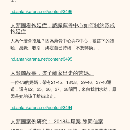
hd.antahkarana.net/content/3496
人類圖看拖延症，認識薦骨中心如何制約形成
拖延症
人為什麼會拖延？因為薦骨中心與G中心，被當下的體
驗、感覺、吸引，綁定自己持續「不想轉換」。
hd.antahkarana.net/content/3495
人類圖故事，孩子離家出走的苦媽。
一位4/6的媽媽，帶有21-45、18/58、29-46、37-40通
道，還有62、25、26、27、28閘門，來向我們求助，原
因是她的孩子離街出走。
hd.antahkarana.net/content/3494
人類圖案例研究： 2018年尾案 陳同佳案