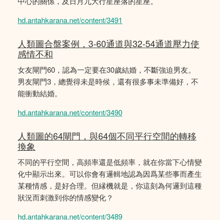
中心的關係，及日月九大行星座落的星座。
hd.antahkarana.net/content/3491
人類圖合盤案例，3-60通道與32-54通道壓力使
感情不和
女友閘門60，認為一定要在30歲結婚，不斷強迫男友。
男友閘門3，總覺得未是時候，還有很多事未準備好，不
能衝動結婚。
hd.antahkarana.net/content/3490
人類圖的64閘門，與64個不同平行空間的轉移
換象
不同的平行空間，高頻率還是低頻率，就在你當下心情變
化中顯示出來。可以你會有邏輯地認為因爲某些事而產生
某種情感，是好合理。但縁機就是，你這刻為何邏到這種
狀況而刺激到你的情感變化？
hd.antahkarana.net/content/3489