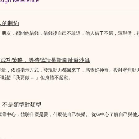
n Reference
人的制約
、朋友，都問他借錢，借錢後自己不敢追，他人借了不還，還現借，
動成功策略，等待邀請是斬腳趾避沙蟲
能量，依照指示方式，發現動力都回來了，感覺好神奇。投射者無動
想「我要做.....」但身體不起動。
分析，不是類型對類型
薦骨中心，體驗什麼是愛，什麼使自己快樂。 從G中心了解自己與他