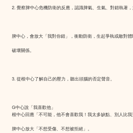
2. 覺察脾中心危機防衛的反應，認識脾氣、生氣、對錯執著
脾中心，會放大「我對你錯」，衝動防衛，生起爭執或敵對體
破壞關係。
3. 從根中心了解自己的壓力，聽出頭腦的否定聲音。
G中心說「我喜歡他」
根中心回應「不可能，他不會喜歡我！我太多缺點、別人比我更好
脾中心放大「不想受傷、不想被拒絕」。