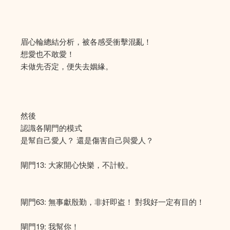
眉心輪總結分析，被各感受衝擊混亂！
想愛也不敢愛！
未做先否定，便失去姻緣。
然後
認識各閘門的模式
是幫自己愛人？ 還是傷害自己與愛人？
閘門13: 大家開心快樂，不計較。
閘門63: 無事獻殷勤，非奸即盗！ 對我好一定有目的！
閘門19: 我幫你！