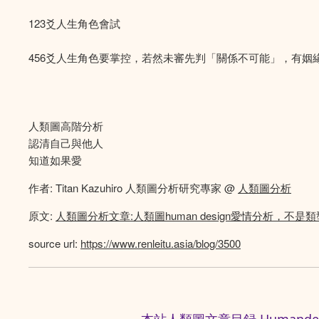
123爻人生角色會試
456爻人生角色要掌控，若然未審先判「關係不可能」，有姻
人類圖高階分析
認清自己與他人
知道如果愛
作者: Titan Kazuhiro 人類圖分析研究專家 @
人類圖分析
原文:
人類圖分析文章:人類圖human design愛情分析，不是
source url:
https://www.renleitu.asia/blog/3500