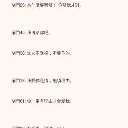
閘門26: 為什麼要我幫！ 你幫我才對。
閘門45: 我送給你吧。
閘門38: 無功不受祿，不要你的。
閘門13: 我愛你是情，無須理由。
閘門61: 你一定有理由才會愛我。