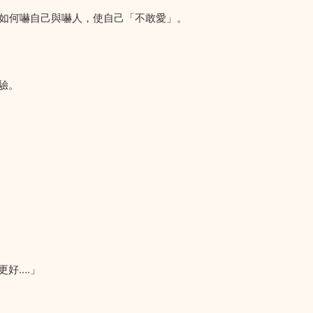
，如何嚇自己與嚇人，使自己「不敢愛」。
驗。
....」