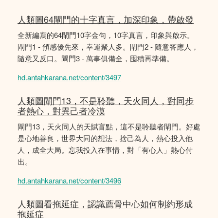
人類圖64閘門的十字真言，加深印象，帶啟發
全新編寫的64閘門10字金句，10字真言，印象與啟示。
閘門1 - 預感優先來，幸運聚人多。閘門2 - 隨意答應人，
隨意又反口。閘門3 - 萬事俱備全，囤積再準備。
hd.antahkarana.net/content/3497
人類圖閘門13，不是聆聽，天火同人，對同步
者熱心，對異己者冷漠
閘門13，天火同人的天賦盲點，這不是聆聽者閘門。好處
是心地善良，世界大同的想法，捨己為人，熱心投入他
人，成全大局。忘我投入在事情，對「有心人」熱心付
出。
hd.antahkarana.net/content/3496
人類圖看拖延症，認識薦骨中心如何制約形成
拖延症