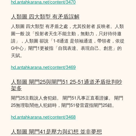
hd.antahkarana.net/content/3470
人類圖 四大類型 有矛盾誤解
人類圖 四大類型 有矛盾之處，尤其投射者 反映者。人類
圖一般 說「投射者天生不能主動，無動力，只好待待邀
請」，人類圖 卻說「1-8通道 是領袖通道，帶領者，依從
G中心」閘門1更被指「自我表達、表現自己、創意」的
天賦。
hd.antahkarana.net/content/3469
人類圖 閘門25與閘門51 25-51通道矛盾批判吵
架多
閘門25主觀說人會犯錯。 閘門51凡事正直看證據。 閘門
25無理取鬧他人犯錯時，閘門51發雷霆指閘門25錯。
hd.antahkarana.net/content/3468
人類圖 閘門41是壓力與幻想 並非夢想