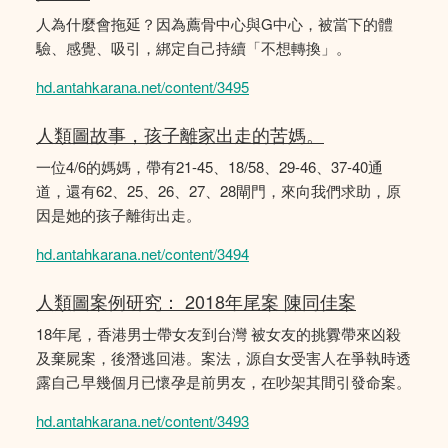
人為什麼會拖延？因為薦骨中心與G中心，被當下的體
驗、感覺、吸引，綁定自己持續「不想轉換」。
hd.antahkarana.net/content/3495
人類圖故事，孩子離家出走的苦媽。
一位4/6的媽媽，帶有21-45、18/58、29-46、37-40通
道，還有62、25、26、27、28閘門，來向我們求助，原
因是她的孩子離街出走。
hd.antahkarana.net/content/3494
人類圖案例研究： 2018年尾案 陳同佳案
18年尾，香港男士帶女友到台灣 被女友的挑釁帶來凶殺
及棄屍案，後潛逃回港。案法，源自女受害人在爭執時透
露自己早幾個月已懷孕是前男友，在吵架其間引發命案。
hd.antahkarana.net/content/3493