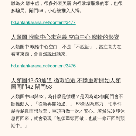
離為火 離中虛，很多外表美麗 內裡敗壞爛爆的事，也很
多騙局。閘門59，小心被推入人禍。
hd.antahkarana.net/content/3477
人類圖 喉嚨中心未定義 空白中心 喉輪的影響
人類圖中 喉輪中心空白，不是「不說話」，當注意力在
看著東西，會自然說出話來。
hd.antahkarana.net/content/3476
人類圖42-53通道 循環通道 不斷重新開始人類
圖閘門42 閘門53
人類圖中53與42，為什麼是循理？是因為這2個閘門會不
斷推動人，「從新再開始過。」 53會因為壓力，怕事件
越弄越亂而想放棄，重頭再做一次才安心。若然先冷靜休
息再回來，就會發現「無須重頭再做，也能一修正回到預
期中。」