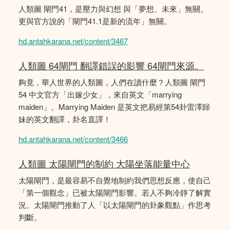
人類圖 閘門41，是壓力與幻想 與「夢想、未來」無關。
更與官方說的「閘門41.1是新的流年」無關。
hd.antahkarana.net/content/3467
人類圖 64閘門 翻譯錯誤的影響 64閘門來源。
夠竟，華人世界的人類圖，人們在讀什麼？人類圖 閘門
54 中文官方「出嫁少女」，來自英文「marrying
maiden」。Marrying Maiden 是英文把易經第54卦雷澤歸
妹的英文翻譯，卦名直譯！
hd.antahkarana.net/content/3466
人類圖 太陽閘門的制約 大陽坐落能量中心
太陽閘門，是最容易不自覺地制約我們思想反應，使自己
「第一個觀念」已被太陽閘門影響。若人不夠冷靜了解實
況。太陽閘門推動了人「以太陽閘門的卦象觀點」作思考
判斷。