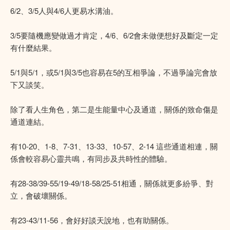
6/2、3/5人與4/6人更易水溝油。
3/5要隨機應變做過才肯定，4/6、6/2會未做便想好及斷定一定
有什麼結果。
5/1與5/1，或5/1與3/5也容易在5的互相爭論，不過爭論完會放
下又談笑。
除了看人生角色，第二是生能量中心及通道，關係的致命傷是
通道連結。
有10-20、1-8、7-31、13-33、10-57、2-14 這些通道相連，關
係會較容易心靈共鳴，有同步及共時性的體驗。
有28-38/39-55/19-49/18-58/25-51相通，關係就更多紛爭、對
立，會破壞關係。
有23-43/11-56，會好好談天說地，也有助關係。