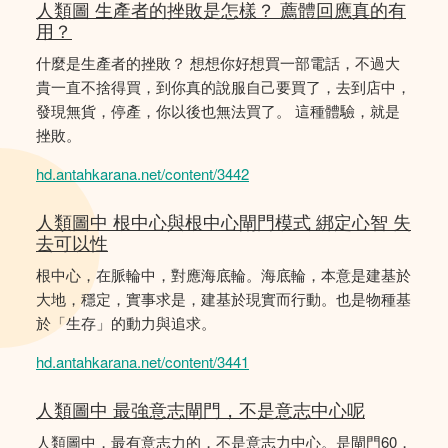
人類圖 生產者的挫敗是怎樣？ 薦體回應真的有
用？
什麼是生產者的挫敗？ 想想你好想買一部電話，不過大
貴一直不捨得買，到你真的說服自己要買了，去到店中，
發現無貨，停產，你以後也無法買了。 這種體驗，就是
挫敗。
hd.antahkarana.net/content/3442
人類圖中 根中心與根中心閘門模式 綁定心智 失
去可以性
根中心，在脈輪中，對應海底輪。海底輪，本意是建基於
大地，穩定，實事求是，建基於現實而行動。也是物種基
於「生存」的動力與追求。
hd.antahkarana.net/content/3441
人類圖中 最強意志閘門，不是意志中心呢
人類圖中，最有意志力的，不是意志力中心。是閘門60，