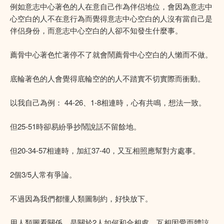
例如意志中心著色的人在意自己作為伴侣地位，會因為意志中
心空白的人不在意行為而覺得意志中心空白的人沒有當自己是
伴侣身份，而意志中心空白的人卻不知發生什麼事。
薦骨中心著色忙著停不了就會鬧薦骨中心空白的人懶而不做。
底輪著色的人會覺得底輪空的的人不踏實不切實際而衝動。
以我自己為例： 44-26、1-8相連時，心有共鳴，想法一致。
但25-51時卻易紛爭抄鬧說話不留餘地。
但20-34-57相連時，加紅37-40，又互相照應幫對方處事。
2個3/5人常有爭論。
不過因為我們都懂人類圖制約，好快放下。
用人類圖看關係，是關於2人如何和合相處，互相因愛而體諒