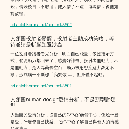
錢，借錢後自己不敢追，他人借了不還，還現借，視他如
提款機。
hd.antahkarana.net/content/3502
人類圖投射者覺醒，投射者主動成功策略，等
待邀請是斬腳趾避沙蟲
一位投射者讀者看完分析，明白自己能量，依照指示方
式，發現動力都回來了，感覺好神奇。投射者無動力，不
是無動力，是因為薦骨空白，動力被思想注意力鎖定不
動，形成腦一不斷想「我要做.....」但身體不起動。
hd.antahkarana.net/content/3501
人類圖human design愛情分析，不是類型對類
型
人類圖的愛情分析，從自己的G中心/薦骨中心，體驗什麼
是愛，什麼使自己快樂。 從G中心了解自己與他人的情感
如何連結。