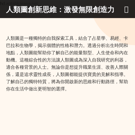
hd.antahkarana.net
人類圖創新思維：激發無限創造力
人類圖是一種獨特的自我探索工具，結合了占星學、易經、卡
巴拉和生物學，揭示個體的性格和潛力。透過分析出生時間和
地點，人類圖能幫助你了解自己的能量類型、人生使命和內在
動機。這種綜合性的方法讓人類圖成為深入自我研究的利器，
適合各種背景的人士。無論你是想提升職業生涯、改善人際關
係，還是追求靈性成長，人類圖都能提供寶貴的見解和指導。
了解自己的獨特特質，將為你開啟新的思維和行動路徑，幫助
你在生活中做出更明智的選擇。