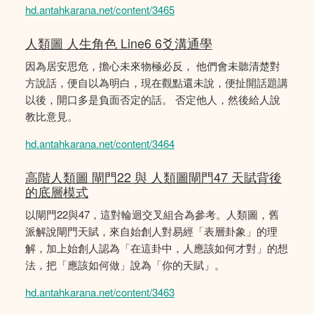
hd.antahkarana.net/content/3465
人類圖 人生角色 Line6 6爻溝通學
因為居安思危，擔心未來物極必反， 他們會未聽清楚對
方說話，便自以為明白，現在觀點還未說，便扯開話題講
以後，開口多是負面否定的話。 否定他人，然後給人說
教比意見。
hd.antahkarana.net/content/3464
高階人類圖 閘門22 與 人類圖閘門47 天賦背後
的底層模式
以閘門22與47，這對輪迴交叉組合為參考。人類圖，舊
派解說閘門天賦，來自始創人對易經「表層卦象」的理
解，加上始創人認為「在這卦中，人應該如何才對」的想
法，把「應該如何做」說為「你的天賦」。
hd.antahkarana.net/content/3463