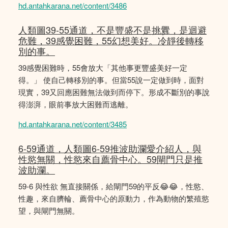
hd.antahkarana.net/content/3486
人類圖39-55通道，不是豐盛不是挑釁，是迴避
危難，39感覺困難，55幻想美好。冷靜後轉移
別的事。
39感覺困難時，55會放大「其他事更豐盛美好一定
得。」 使自己轉移別的事。但當55說一定做到時，面對
現實，39又回應困難無法做到而停下。形成不斷別的事說
得澎湃，眼前事放大困難而逃離。
hd.antahkarana.net/content/3485
6-59通道，人類圖6-59推波助瀾愛介紹人，與
性慾無關，性慾來自薦骨中心。59閘門只是推
波助瀾。
59-6 與性欲 無直接關係，給閘門59的平反😂😂，性慾、
性趣，來自臍輪、薦骨中心的原動力，作為動物的繁殖慾
望，與閘門無關。