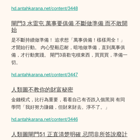
hd.antahkarana.net/content/3448
閘門3 水雷屯 萬事要俱備 不斷做準備 而不敢開
始
是不斷持續做準備！ 追求想「萬事俱備！樣樣周全！」
才開始行動。 內心堅毅忍耐，暗地做準備，直到萬事俱
備，才行動實踐。 閘門3喜歡屯積東西，買買買，準備一
切。
hd.antahkarana.net/content/3447
人類圖不教你的財富秘密
金錢模式，比行為重要，看看自己有否跌入個黑洞 有同
學問「我好努力賺錢，但財來財去。淨不了。」
hd.antahkarana.net/content/3446
人類圖閘門51 正直清楚明確 忌問非所答說廢計