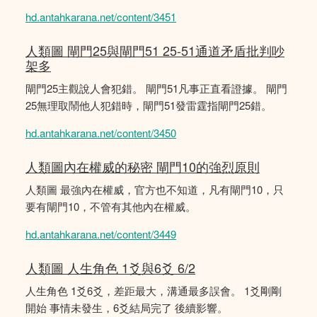
hd.antahkarana.net/content/3451
人類圖 閘門25與閘門51 25-51通道矛盾批判吵
架多
閘門25主觀說人會犯錯。 閘門51凡事正直看證據。 閘門
25無理取鬧他人犯錯時，閘門51發雷霆指閘門25錯。
hd.antahkarana.net/content/3450
人類圖內在權威的秘密 閘門10的強烈原則
人類圖 最強內在權威，官方也不知道，凡有閘門10，只
要有閘門10，不管有其他內在權威。
hd.antahkarana.net/content/3449
人類圖 人生角色 1爻與6爻 6/2
人生角色 1爻6爻，差距最大，溝通最多誤會。 1爻剛剛
開始 事情未發生，6爻結局完了 後續影響。