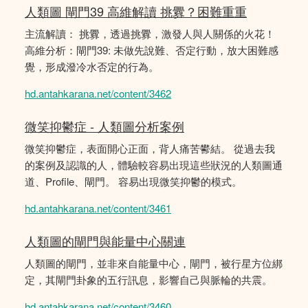
人類圖 閘門39 高維解讀 挑釁？困難重重
主流解讀： 挑釁，透過挑釁，激發人與人關係的火花！
高維分析：閘門39: 未做先說難、否定行動，放大困難感
覺，形成潑冷水否定的行為。
hd.antahkarana.net/content/3462
微笑抑鬱症 - 人類圖分析案例
微笑抑鬱症，表面開心正面，背人痛苦鬰結。 從過去我
的案例及認識的人，體驗較容易出現這些狀況的人類圖通
道、Profile、閘門。 容易出現微笑抑鬱的模式。
hd.antahkarana.net/content/3461
人類圖的閘門與能量中心關連
人類圖的閘門，並非來自能量中心，閘門，被行星方位綁
定，其閘門卦象的五行訊息，影響自己與脈輪的共震。
hd.antahkarana.net/content/3460