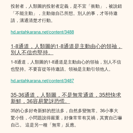
投射者，人類圖的投射者定義，是不宜「衝動」，被說錯
「不能主動」，主動做自己所想。別人的事，才等待邀
請，溝通清楚才行動。
hd.antahkarana.net/content/3488
1-8通道，人類圖的1-8通道是主動由心的領䄂，
別人不信也堅持。
1-8通道，人類圖的1-8通道是主動由心的領䄂，別人不信
也堅持。不要盲從等待邀請。領袖是主動引領他人。
hd.antahkarana.net/content/3487
35-36通道，人類圖，不是無常通道，35想快求
新鮮，36容易驚訝恐慌。
35的心多好奇新鮮的想法多，自然多變無常。36小事大
驚小怪，小問題說得嚴重，好像常常有災禍，其實自己嚇
自己。 這是另一種「無常」反應。