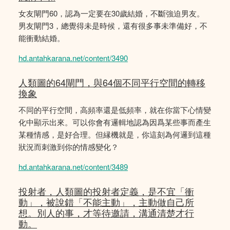
女友閘門60，認為一定要在30歲結婚，不斷強迫男友。
男友閘門3，總覺得未是時候，還有很多事未準備好，不
能衝動結婚。
hd.antahkarana.net/content/3490
人類圖的64閘門，與64個不同平行空間的轉移
換象
不同的平行空間，高頻率還是低頻率，就在你當下心情變
化中顯示出來。可以你會有邏輯地認為因爲某些事而產生
某種情感，是好合理。但縁機就是，你這刻為何邏到這種
狀況而刺激到你的情感變化？
hd.antahkarana.net/content/3489
投射者，人類圖的投射者定義，是不宜「衝
動」，被說錯「不能主動」，主動做自己所
想。別人的事，才等待邀請，溝通清楚才行
動。