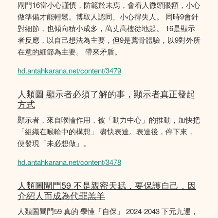
閘門16當小心謹慎，防範於未焉，會看人微頭眼額，小心
做準備才能輕鬆。博取人認同、小心得失人。 同時9會針
對細節，也傾向積小成多，萬丈高樓從地起。 16是顯示
者反應，以自己想法為主要，但9是薦骨體驗，以9對外所
在意的細節為主要。 帶來矛盾。
hd.antahkarana.net/content/3479
人類圖 顯示者必須了解的事，顯示者真正發起
方式
顯示者，來自喉輪作用，被「動力中心」的推動，加快把
「組織在喉輪中的構想」 盡快表達。表達後，停下來，
便發現「未必想做」。
hd.antahkarana.net/content/3478
人類圖閘門59 不是親密天賦，要保護自己，因
介紹人而成為代罪羔羊
人類圖閘門59 真的 學懂「自保」 2024-2043 下元九運，