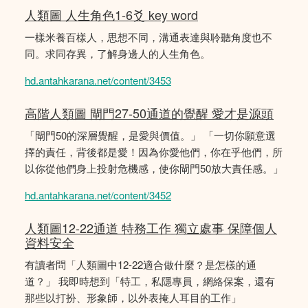
人類圖 人生角色1-6爻 key word
一樣米養百樣人，思想不同，溝通表達與聆聽角度也不
同。求同存異，了解身邊人的人生角色。
hd.antahkarana.net/content/3453
高階人類圖 閘門27-50通道的覺醒 愛才是源頭
「閘門50的深層覺醒，是愛與價值。」 「一切你願意選
擇的責任，背後都是愛！因為你愛他們，你在乎他們，所
以你從他們身上投射危機感，使你閘門50放大責任感。」
hd.antahkarana.net/content/3452
人類圖12-22通道 特務工作 獨立處事 保障個人
資料安全
有讀者問「人類圖中12-22適合做什麼？是怎樣的通
道？」 我即時想到「特工，私隱專員，網絡保案，還有
那些以打扮、形象師，以外表掩人耳目的工作」