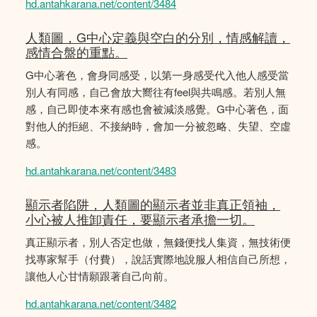
hd.antahkarana.net/content/3484
人類圖，G中心定義與空白的分別，情感解讀，
感情合盤的重點。
G中心著色，會身同感受，以第一身感受代入他人感受當
別人有同感，自己會放大嚮往有feel與共鳴感。若別人無
感，自己即使本來有感也會被減淡感覺。G中心著色，面
對他人的拒絕、不接納時，會加一分被忽略、失望、空虛
感。
hd.antahkarana.net/content/3483
顯示者陷阱，人類圖的顯示者並非真正領袖，
小心被人推卸責任，要顯示者承擔一切。
真正顯示者，別人否定也做，無錢便找人集資，無技術便
找專家幫手（付費），說話實際地說服人相信自己所想，
讓他人心甘情願跟著自己向前。
hd.antahkarana.net/content/3482