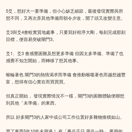
5爻，想好大一要準備，但小心缺乏細節，最後發現實際與所
想不同，又再次弄其他準備而朝令夕改，開了頭又改變主意。
爻3與爻4會較實質地處事，只要寫好程序大剛，每刻完成那刻
目標，便容易突破閘門3。
爻1、爻3 會感覺困難及想更多準備 但因太多準備、準備了也
感覺不知怎開始，而轉移了想其他事。
喉輪著色 閘門3的熱情渴求而準備 會推動喉嚨著色而越想越豐
富，想得有信心實在而買買買。
但真正開始， 發現實際情況不一樣，閘門3的困難體驗便聯想
到其他「未準備」的東西。
所以 好多閘門3的人家中或公司工作位置好多雜物推積如山。
買了東西5年10年未用過！ 有「養兵千日 用兵一時」 要用的