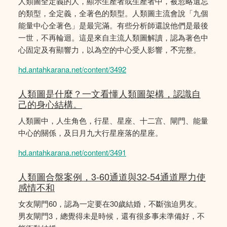
人類圖全定義的人，顯示生產者或生產者中，被忽略遺忘
的類型，全定義，全著色的類型。人類圖主流會說「九個
能量中心全著色」是最完滿。有些分析師還說他們是最後
一世，不再輪迴。這是來自主流人類圖解讀，認為著色中
心固定及有顯響力，以為空的中心受人影響，𣎴完整。
hd.antahkarana.net/content/3492
人類圖是什麼？一文看懂人類圖架構，認識自
己的身心結構。
人類圖中，人生角色，行星、星座、十二宫、閘門、能量
中心的關係，及日月九大行星座落的星座。
hd.antahkarana.net/content/3491
人類圖合盤案例，3-60通道與32-54通道壓力使
感情不和
女友閘門60，認為一定要在30歲結婚，不斷強迫男友。
男友閘門3，總覺得未是時候，還有很多事未準備好，不