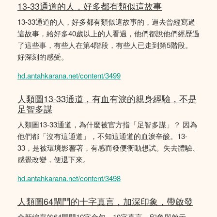
13-33通道的人，好多都有類似這故事
13-33通道的人，好多都有類似這故事的，過去曾經寫過
這故事，給好多40歲以上的人看過，他們都說他們經歴過
了這些事，有些人在第4階段，有些人已走到第5階段。
好深刻的感受。
hd.antahkarana.net/content/3499
人類圖13-33通道，有血有淚的親身經驗，不是
足智多謀
人類圖13-33通道，為什麼被官方指「足智多謀」？ 因為
他們都「沒有這通道」，不知這通道的血淚辛酸。13-
33，是被環境影響著，有感而發便衝動想試。失去體驗、
感覺改變，便退下來。
hd.antahkarana.net/content/3498
人類圖64閘門的十字真言，加深印象，帶啟發
全新編寫的64閘門10字金句，10字真言，印象與啟示。