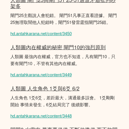
架多
閘門25主觀說人會犯錯。 閘門51凡事正直看證據。 閘門
25無理取鬧他人犯錯時，閘門51發雷霆指閘門25錯。
hd.antahkarana.net/content/3450
人類圖內在權威的秘密 閘門10的強烈原則
人類圖 最強內在權威，官方也不知道，凡有閘門10，只
要有閘門10，不管有其他內在權威。
hd.antahkarana.net/content/3449
人類圖 人生角色 1爻與6爻 6/2
人生角色 1爻6爻，差距最大，溝通最多誤會。 1爻剛剛
開始 事情未發生，6爻結局完了 後續影響。
hd.antahkarana.net/content/3448