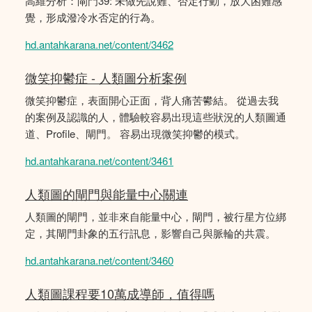
高維分析：閘門39: 未做先說難、否定行動，放大困難感
覺，形成潑冷水否定的行為。
hd.antahkarana.net/content/3462
微笑抑鬱症 - 人類圖分析案例
微笑抑鬱症，表面開心正面，背人痛苦鬰結。 從過去我
的案例及認識的人，體驗較容易出現這些狀況的人類圖通
道、Profile、閘門。 容易出現微笑抑鬱的模式。
hd.antahkarana.net/content/3461
人類圖的閘門與能量中心關連
人類圖的閘門，並非來自能量中心，閘門，被行星方位綁
定，其閘門卦象的五行訊息，影響自己與脈輪的共震。
hd.antahkarana.net/content/3460
人類圖課程要10萬成導師，值得嗎