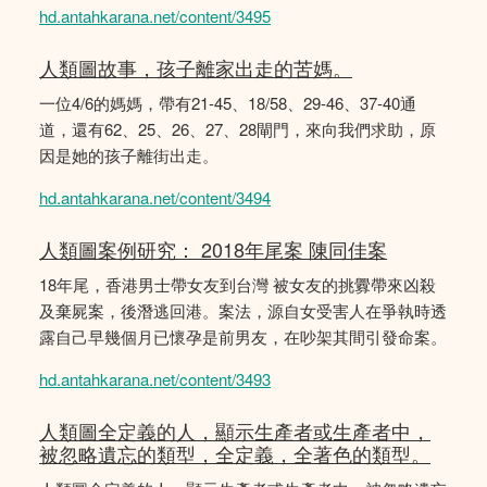
hd.antahkarana.net/content/3495
人類圖故事，孩子離家出走的苦媽。
一位4/6的媽媽，帶有21-45、18/58、29-46、37-40通
道，還有62、25、26、27、28閘門，來向我們求助，原
因是她的孩子離街出走。
hd.antahkarana.net/content/3494
人類圖案例研究： 2018年尾案 陳同佳案
18年尾，香港男士帶女友到台灣 被女友的挑釁帶來凶殺
及棄屍案，後潛逃回港。案法，源自女受害人在爭執時透
露自己早幾個月已懷孕是前男友，在吵架其間引發命案。
hd.antahkarana.net/content/3493
人類圖全定義的人，顯示生產者或生產者中，
被忽略遺忘的類型，全定義，全著色的類型。