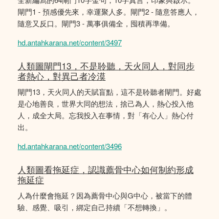
閘門1 - 預感優先來，幸運聚人多。閘門2 - 隨意答應人，
隨意又反口。閘門3 - 萬事俱備全，囤積再準備。
hd.antahkarana.net/content/3497
人類圖閘門13，不是聆聽，天火同人，對同步
者熱心，對異己者冷漠
閘門13，天火同人的天賦盲點，這不是聆聽者閘門。好處
是心地善良，世界大同的想法，捨己為人，熱心投入他
人，成全大局。忘我投入在事情，對「有心人」熱心付
出。
hd.antahkarana.net/content/3496
人類圖看拖延症，認識薦骨中心如何制約形成
拖延症
人為什麼會拖延？因為薦骨中心與G中心，被當下的體
驗、感覺、吸引，綁定自己持續「不想轉換」。