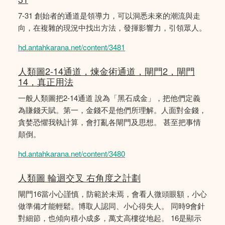
7-31 創始者的通道是領導力，可以洞悉未來的潮流與走
向，在複雜的現況中找出方法，發揮影響力，引領眾人。
hd.antahkarana.net/content/3481
人類圖2-14通道，煉金術通道，閘門2，閘門
14，真正用法
一般人類圖把2-14通道 說為「黑石成金」，把他們定義
為賺錢天賦。第一，金錢不是他們所理解。人面對金錢，
貪婪恐懼我執計算，會打亂各閘門及思想。 甚至把事情
顛倒。
hd.antahkarana.net/content/3480
人類圖 輪迴交叉 右角度之計劃
閘門16當小心謹慎，防範於未焉，會看人微頭眼額，小心
做準備才能輕鬆。博取人認同、小心得失人。 同時9會針
對細節，也傾向積小成多，萬丈高樓從地起。 16是顯示