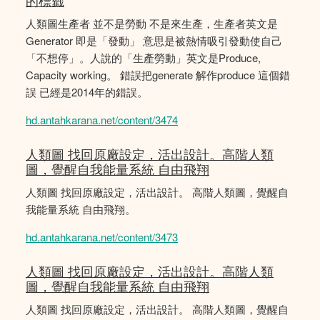
的標籤
人類圖生產者 並不是勞動 不是來生產，生產者英文是
Generator 即是「發動」 意思是被熱情吸引發動使自己
「不想停」。人說的「生產勞動」英文是Produce,
Capacity working。 錯誤把generate 解作produce 這個錯
誤 已經是2014年的錯誤。
hd.antahkarana.net/content/3474
人類圖 找回原廠設定，活出設計。高階人類
圖，覺醒自我能量系統 自由飛翔
人類圖 找回原廠設定，活出設計。 高階人類圖，覺醒自
我能量系統 自由飛翔。
hd.antahkarana.net/content/3473
人類圖 找回原廠設定，活出設計。高階人類
圖，覺醒自我能量系統 自由飛翔
人類圖 找回原廠設定，活出設計。 高階人類圖，覺醒自