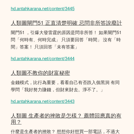
hd.antahkarana.net/content/3445
人類圖閘門51 正直清楚明確 忌問非所答說廢計
閘門51 ，引爆大發雷霆的原因是問非所答！ 如果閘門51
問「何時有、何時完成」 只須要回答「時間」 沒有「時
間」答案！ 只須回答「未有答案」
hd.antahkarana.net/content/3444
人類圖不教你的財富秘密
金錢模式，比行為重要，看看自己有否跌入個黑洞 有同
學問「我好努力賺錢，但財來財去。淨不了。」
hd.antahkarana.net/content/3443
人類圖 生產者的挫敗是怎樣？ 薦體回應真的有
用？
什麼是生產者的挫敗？ 想想你好想買一部電話，不過大