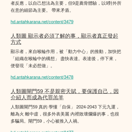
者反應，以自己想法為主要，但9是薦骨體驗，以9對外所
在意的細節為主要。 帶來矛盾。
hd.antahkarana.net/content/3479
人類圖 顯示者必須了解的事，顯示者真正發起
方式
顯示者，來自喉輪作用，被「動力中心」的推動，加快把
「組織在喉輪中的構想」 盡快表達。表達後，停下來，
便發現「未必想做」。
hd.antahkarana.net/content/3478
人類圖閘門59 不是親密天賦，要保護自己，因
介紹人而成為代罪羔羊
人類圖閘門59 真的 學懂「自保」 2024-2043 下元九運，
離為火 離中虛，很多外表美麗 內裡敗壞爛爆的事，也很
多騙局。閘門59，小心被推入人禍。