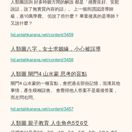
人類圖諮詢 好多時聽方間的解說 都是「感覺良好、安慰
說話，說了無實質內容的話」。 上一個所謂認證導師
級，過10萬學費。 但說了些什麼？ 畢業後真的是導師？
又說什麼？
hd.antahkarana.net/content/3459
人類圖八字，女士求姻緣，小心被誤導
hd.antahkarana.net/content/3458
人類圖 閘門4 山水蒙 思考的盲點
閘門4 山水蒙的一種盲點，會把過去部份記憶，混淆其他
事情，產生模糊誤會。 會覺得他人答案不是最後答案，
而左問右問。
hd.antahkarana.net/content/3457
人類圖 親子教育 人生角色5爻6爻