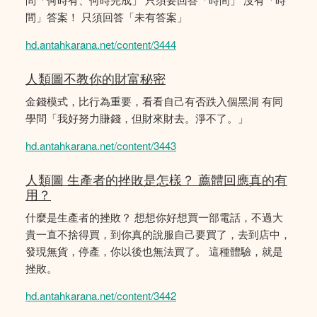
間」答案！ 只須回答「未有答案」
hd.antahkarana.net/content/3444
人類圖不教你的財富秘密
金錢模式，比行為重要，看看自己有否跌入個黑洞 有同
學問「我好努力賺錢，但財來財去。淨不了。」
hd.antahkarana.net/content/3443
人類圖 生產者的挫敗是怎樣？ 薦體回應真的有
用？
什麼是生產者的挫敗？ 想想你好想買一部電話，不過大
貴一直不捨得買，到你真的說服自己要買了，去到店中，
發現無貨，停產，你以後也無法買了。 這種體驗，就是
挫敗。
hd.antahkarana.net/content/3442