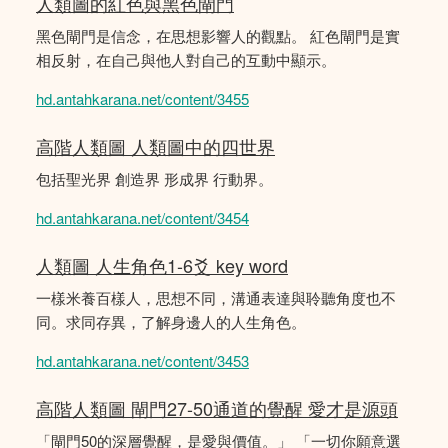
人類圖的紅色與黑色閘門
黑色閘門是信念，在思想影響人的觀點。 紅色閘門是實
相反射，在自己與他人對自己的互動中顯示。
hd.antahkarana.net/content/3455
高階人類圖 人類圖中的四世界
包括聖光界 創造界 形成界 行動界。
hd.antahkarana.net/content/3454
人類圖 人生角色1-6爻 key word
一樣米養百樣人，思想不同，溝通表達與聆聽角度也不
同。求同存異，了解身邊人的人生角色。
hd.antahkarana.net/content/3453
高階人類圖 閘門27-50通道的覺醒 愛才是源頭
「閘門50的深層覺醒，是愛與價值。」 「一切你願意選