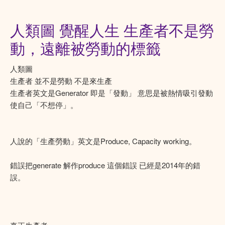
人類圖 覺醒人生 生產者不是勞
動，遠離被勞動的標籤
人類圖
生產者 並不是勞動 不是來生產
生產者英文是Generator 即是「發動」 意思是被熱情吸引發動
使自己「不想停」。
人說的「生產勞動」英文是Produce, Capacity working。
錯誤把generate 解作produce 這個錯誤 已經是2014年的錯
誤。