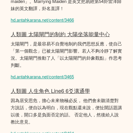
maiden」。Marrying Maiden 是英文把易經第54卦雷澤歸
妹的英文翻譯，卦名直譯！
hd.antahkarana.net/content/3466
人類圖 太陽閘門的制約 大陽坐落能量中心
太陽閘門，是最容易不自覺地制約我們思想反應，使自己
「第一個觀念」已被太陽閘門影響。若人不夠冷靜了解實
況。太陽閘門推動了人「以太陽閘門的卦象觀點」作思考
判斷。
hd.antahkarana.net/content/3465
人類圖 人生角色 Line6 6爻溝通學
因為居安思危，擔心未來物極必反， 他們會未聽清楚對
方說話，便自以為明白，現在觀點還未說，便扯開話題講
以後，開口多是負面否定的話。 否定他人，然後給人說
教比意見。