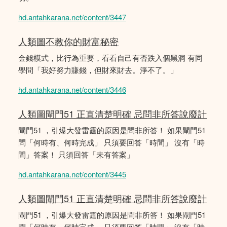
hd.antahkarana.net/content/3447
人類圖不教你的財富秘密
金錢模式，比行為重要，看看自己有否跌入個黑洞 有同
學問「我好努力賺錢，但財來財去。淨不了。」
hd.antahkarana.net/content/3446
人類圖閘門51 正直清楚明確 忌問非所答說廢計
閘門51 ，引爆大發雷霆的原因是問非所答！ 如果閘門51
問「何時有、何時完成」 只須要回答「時間」 沒有「時
間」答案！ 只須回答「未有答案」
hd.antahkarana.net/content/3445
人類圖閘門51 正直清楚明確 忌問非所答說廢計
閘門51 ，引爆大發雷霆的原因是問非所答！ 如果閘門51
問「何時有、何時完成」 只須要回答「時間」 沒有「時