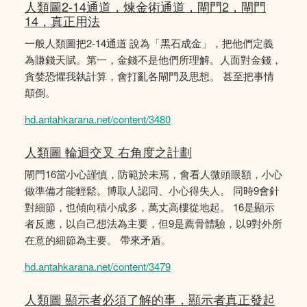
人類圖2-14通道，煉金術通道，閘門2，閘門
14，真正用法
一般人類圖把2-14通道 說為「黑石成金」，把他們定義
為賺錢天賦。第一，金錢不是他們所理解。人面對金錢，
貪婪恐懼我執計算，會打亂各閘門及思想。 甚至把事情
顛倒。
hd.antahkarana.net/content/3480
人類圖 輪迴交叉 右角度之計劃
閘門16當小心謹慎，防範於未焉，會看人微頭眼額，小心
做準備才能輕鬆。博取人認同、小心得失人。 同時9會針
對細節，也傾向積小成多，萬丈高樓從地起。 16是顯示
者反應，以自己想法為主要，但9是薦骨體驗，以9對外所
在意的細節為主要。 帶來矛盾。
hd.antahkarana.net/content/3479
人類圖 顯示者必須了解的事，顯示者真正發起