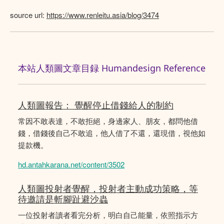
source url:
https://www.renleitu.asia/blog/3474
本站人類圖文章目録 Humandesign Reference
人類圖報告： 覺醒停止借錢給人的制約
常因不敢表達，不敢拒絕，身邊家人、朋友，都問他借
錢，借錢後自己不敢追，他人借了不還，還現借，視他如
提款機。
hd.antahkarana.net/content/3502
人類圖投射者覺醒，投射者主動成功策略，等
待邀請是斬腳趾避沙蟲
一位投射者讀者看完分析，明白自己能量，依照指示方