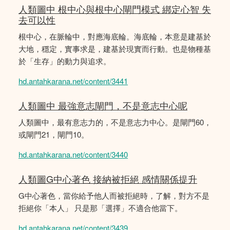
人類圖中 根中心與根中心閘門模式 綁定心智 失
去可以性
根中心，在脈輪中，對應海底輪。海底輪，本意是建基於
大地，穩定，實事求是，建基於現實而行動。也是物種基
於「生存」的動力與追求。
hd.antahkarana.net/content/3441
人類圖中 最強意志閘門，不是意志中心呢
人類圖中，最有意志力的，不是意志力中心。是閘門60，
或閘門21，閘門10。
hd.antahkarana.net/content/3440
人類圖G中心著色 接納被拒絕 感情關係提升
G中心著色，當你給予他人而被拒絕時，了解，對方不是
拒絕你「本人」 只是那「選擇」不適合他當下。
hd.antahkarana.net/content/3439