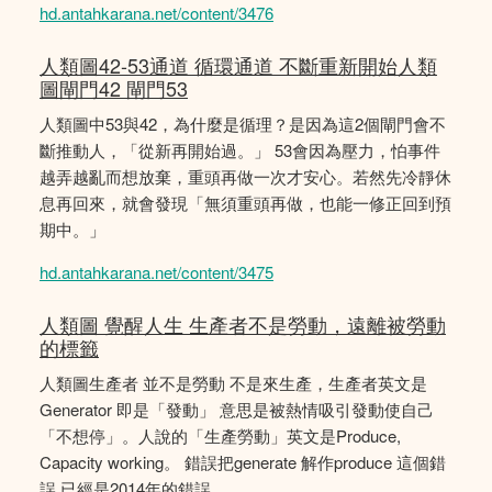
hd.antahkarana.net/content/3476
人類圖42-53通道 循環通道 不斷重新開始人類
圖閘門42 閘門53
人類圖中53與42，為什麼是循理？是因為這2個閘門會不
斷推動人，「從新再開始過。」 53會因為壓力，怕事件
越弄越亂而想放棄，重頭再做一次才安心。若然先冷靜休
息再回來，就會發現「無須重頭再做，也能一修正回到預
期中。」
hd.antahkarana.net/content/3475
人類圖 覺醒人生 生產者不是勞動，遠離被勞動
的標籤
人類圖生產者 並不是勞動 不是來生產，生產者英文是
Generator 即是「發動」 意思是被熱情吸引發動使自己
「不想停」。人說的「生產勞動」英文是Produce,
Capacity working。 錯誤把generate 解作produce 這個錯
誤 已經是2014年的錯誤。