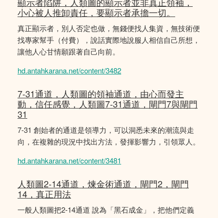
顯示者陷阱，人類圖的顯示者並非真正領袖，
小心被人推卸責任，要顯示者承擔一切。
真正顯示者，別人否定也做，無錢便找人集資，無技術便
找專家幫手（付費），說話實際地說服人相信自己所想，
讓他人心甘情願跟著自己向前。
hd.antahkarana.net/content/3482
7-31通道，人類圖的領袖通道，由心而發主
動，信任感覺，人類圖7-31通道，閘門7與閘門
31
7-31 創始者的通道是領導力，可以洞悉未來的潮流與走
向，在複雜的現況中找出方法，發揮影響力，引領眾人。
hd.antahkarana.net/content/3481
人類圖2-14通道，煉金術通道，閘門2，閘門
14，真正用法
一般人類圖把2-14通道 說為「黑石成金」，把他們定義