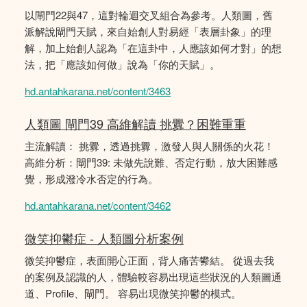
以閘門22與47，這對輪迴交叉組合為參考。人類圖，舊
派解說閘門天賦，來自始創人對易經「表層卦象」的理
解，加上始創人認為「在這卦中，人應該如何才對」的想
法，把「應該如何做」說為「你的天賦」。
hd.antahkarana.net/content/3463
人類圖 閘門39 高維解讀 挑釁？困難重重
主流解讀： 挑釁，透過挑釁，激發人與人關係的火花！
高維分析：閘門39: 未做先說難、否定行動，放大困難感
覺，形成潑冷水否定的行為。
hd.antahkarana.net/content/3462
微笑抑鬱症 - 人類圖分析案例
微笑抑鬱症，表面開心正面，背人痛苦鬰結。 從過去我
的案例及認識的人，體驗較容易出現這些狀況的人類圖通
道、Profile、閘門。 容易出現微笑抑鬱的模式。