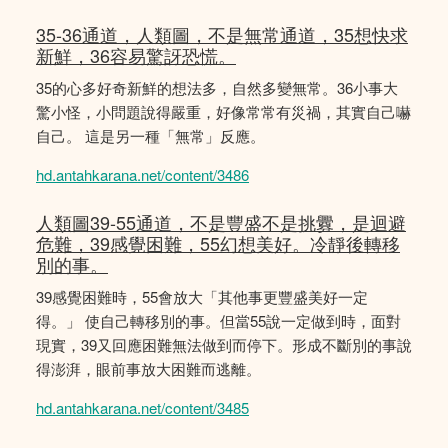
35-36通道，人類圖，不是無常通道，35想快求
新鮮，36容易驚訝恐慌。
35的心多好奇新鮮的想法多，自然多變無常。36小事大
驚小怪，小問題說得嚴重，好像常常有災禍，其實自己嚇
自己。 這是另一種「無常」反應。
hd.antahkarana.net/content/3486
人類圖39-55通道，不是豐盛不是挑釁，是迴避
危難，39感覺困難，55幻想美好。冷靜後轉移
別的事。
39感覺困難時，55會放大「其他事更豐盛美好一定
得。」 使自己轉移別的事。但當55說一定做到時，面對
現實，39又回應困難無法做到而停下。形成不斷別的事說
得澎湃，眼前事放大困難而逃離。
hd.antahkarana.net/content/3485