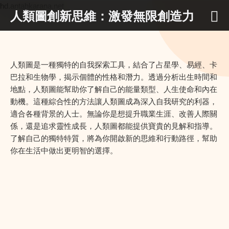
hd.antahkarana.net
人類圖創新思維：激發無限創造力
人類圖是一種獨特的自我探索工具，結合了占星學、易經、卡
巴拉和生物學，揭示個體的性格和潛力。透過分析出生時間和
地點，人類圖能幫助你了解自己的能量類型、人生使命和內在
動機。這種綜合性的方法讓人類圖成為深入自我研究的利器，
適合各種背景的人士。無論你是想提升職業生涯、改善人際關
係，還是追求靈性成長，人類圖都能提供寶貴的見解和指導。
了解自己的獨特特質，將為你開啟新的思維和行動路徑，幫助
你在生活中做出更明智的選擇。