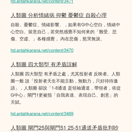
hd.antahkarana.net/content/3471
人類圖 分析情緒病 抑鬱 憂鬱症 自殺心理
自殺、憂鬱症、情緒影響、，如果有G中心空白，情緒中
心空白。留意自己，若突然感覺不知何來的「難受、悲
傷、空虛、」各種感覺， 內在悲傷，慾哭無淚。
hd.antahkarana.net/content/3470
人類圖 四大類型 有矛盾誤解
人類圖 四大類型 有矛盾之處，尤其投射者 反映者。人類
圖一般 說「投射者天生不能主動，無動力，只好待待邀
請」，人類圖 卻說「1-8通道 是領袖通道，帶領者，依從
G中心」閘門1更被指「自我表達、表現自己、創意」的
天賦。
hd.antahkarana.net/content/3469
人類圖 閘門25與閘門51 25-51通道矛盾批判吵