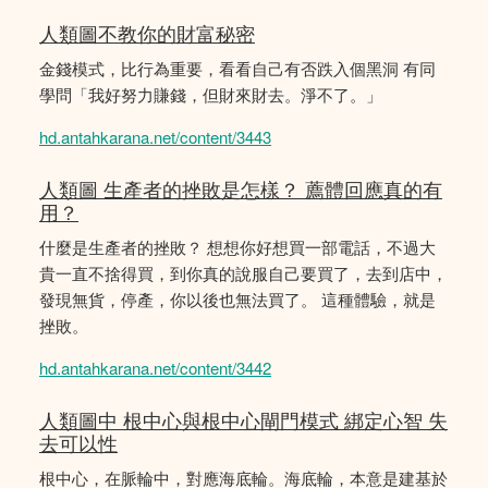
人類圖不教你的財富秘密
金錢模式，比行為重要，看看自己有否跌入個黑洞 有同
學問「我好努力賺錢，但財來財去。淨不了。」
hd.antahkarana.net/content/3443
人類圖 生產者的挫敗是怎樣？ 薦體回應真的有
用？
什麼是生產者的挫敗？ 想想你好想買一部電話，不過大
貴一直不捨得買，到你真的說服自己要買了，去到店中，
發現無貨，停產，你以後也無法買了。 這種體驗，就是
挫敗。
hd.antahkarana.net/content/3442
人類圖中 根中心與根中心閘門模式 綁定心智 失
去可以性
根中心，在脈輪中，對應海底輪。海底輪，本意是建基於