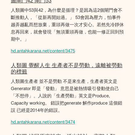
圖閘門42 閘門53
人類圖中53與42，為什麼是循理？是因為這2個閘門會不
斷推動人，「從新再開始過。」 53會因為壓力，怕事件
越弄越亂而想放棄，重頭再做一次才安心。若然先冷靜休
息再回來，就會發現「無須重頭再做，也能一修正回到預
期中。」
hd.antahkarana.net/content/3475
人類圖 覺醒人生 生產者不是勞動，遠離被勞動
的標籤
人類圖生產者 並不是勞動 不是來生產，生產者英文是
Generator 即是「發動」 意思是被熱情吸引發動使自己
「不想停」。人說的「生產勞動」英文是Produce,
Capacity working。 錯誤把generate 解作produce 這個錯
誤 已經是2014年的錯誤。
hd.antahkarana.net/content/3474