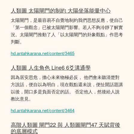
人類圖 太陽閘門的制約 大陽坐落能量中心
太陽閘門，是最容易不自覺地制約我們思想反應，使自己
「第一個觀念」已被太陽閘門影響。若人不夠冷靜了解實
況。太陽閘門推動了人「以太陽閘門的卦象觀點」作思考
判斷。
hd.antahkarana.net/content/3465
人類圖 人生角色 Line6 6爻溝通學
因為居安思危，擔心未來物極必反， 他們會未聽清楚對
方說話，便自以為明白，現在觀點還未說，便扯開話題講
以後，開口多是負面否定的話。 否定他人，然後給人說
教比意見。
hd.antahkarana.net/content/3464
高階人類圖 閘門22 與 人類圖閘門47 天賦背後
的底層模式