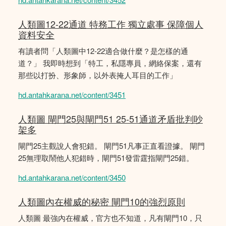
人類圖12-22通道 特務工作 獨立處事 保障個人
資料安全
有讀者問「人類圖中12-22適合做什麼？是怎樣的通
道？」 我即時想到「特工，私隱專員，網絡保案，還有
那些以打扮、形象師，以外表掩人耳目的工作」
hd.antahkarana.net/content/3451
人類圖 閘門25與閘門51 25-51通道矛盾批判吵
架多
閘門25主觀說人會犯錯。 閘門51凡事正直看證據。 閘門
25無理取鬧他人犯錯時，閘門51發雷霆指閘門25錯。
hd.antahkarana.net/content/3450
人類圖內在權威的秘密 閘門10的強烈原則
人類圖 最強內在權威，官方也不知道，凡有閘門10，只