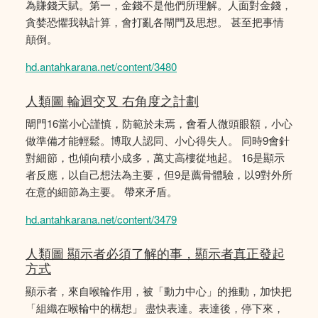
為賺錢天賦。第一，金錢不是他們所理解。人面對金錢，
貪婪恐懼我執計算，會打亂各閘門及思想。 甚至把事情
顛倒。
hd.antahkarana.net/content/3480
人類圖 輪迴交叉 右角度之計劃
閘門16當小心謹慎，防範於未焉，會看人微頭眼額，小心
做準備才能輕鬆。博取人認同、小心得失人。 同時9會針
對細節，也傾向積小成多，萬丈高樓從地起。 16是顯示
者反應，以自己想法為主要，但9是薦骨體驗，以9對外所
在意的細節為主要。 帶來矛盾。
hd.antahkarana.net/content/3479
人類圖 顯示者必須了解的事，顯示者真正發起
方式
顯示者，來自喉輪作用，被「動力中心」的推動，加快把
「組織在喉輪中的構想」 盡快表達。表達後，停下來，