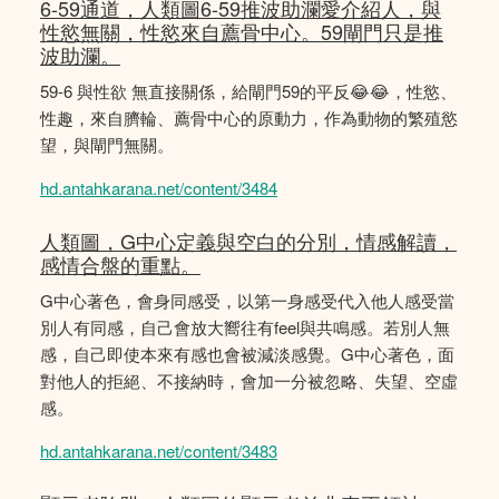
6-59通道，人類圖6-59推波助瀾愛介紹人，與
性慾無關，性慾來自薦骨中心。59閘門只是推
波助瀾。
59-6 與性欲 無直接關係，給閘門59的平反😂😂，性慾、
性趣，來自臍輪、薦骨中心的原動力，作為動物的繁殖慾
望，與閘門無關。
hd.antahkarana.net/content/3484
人類圖，G中心定義與空白的分別，情感解讀，
感情合盤的重點。
G中心著色，會身同感受，以第一身感受代入他人感受當
別人有同感，自己會放大嚮往有feel與共鳴感。若別人無
感，自己即使本來有感也會被減淡感覺。G中心著色，面
對他人的拒絕、不接納時，會加一分被忽略、失望、空虛
感。
hd.antahkarana.net/content/3483