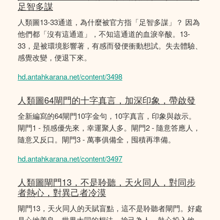
足智多謀
人類圖13-33通道，為什麼被官方指「足智多謀」？ 因為
他們都「沒有這通道」，不知這通道的血淚辛酸。13-
33，是被環境影響著，有感而發便衝動想試。失去體驗、
感覺改變，便退下來。
hd.antahkarana.net/content/3498
人類圖64閘門的十字真言，加深印象，帶啟發
全新編寫的64閘門10字金句，10字真言，印象與啟示。
閘門1 - 預感優先來，幸運聚人多。閘門2 - 隨意答應人，
隨意又反口。閘門3 - 萬事俱備全，囤積再準備。
hd.antahkarana.net/content/3497
人類圖閘門13，不是聆聽，天火同人，對同步
者熱心，對異己者冷漠
閘門13，天火同人的天賦盲點，這不是聆聽者閘門。好處
是心地善良，世界大同的想法，捨己為人，熱心投入他