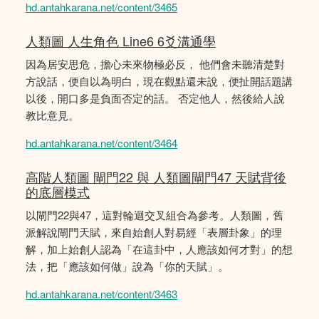
hd.antahkarana.net/content/3465
人類圖 人生角色 Line6 6爻溝通學
因為居安思危，擔心未來物極必反， 他們會未聽清楚對
方說話，便自以為明白，現在觀點還未說，便扯開話題講
以後，開口多是負面否定的話。 否定他人，然後給人說
教比意見。
hd.antahkarana.net/content/3464
高階人類圖 閘門22 與 人類圖閘門47 天賦背後
的底層模式
以閘門22與47，這對輪迴交叉組合為參考。人類圖，舊
派解說閘門天賦，來自始創人對易經「表層卦象」的理
解，加上始創人認為「在這卦中，人應該如何才對」的想
法，把「應該如何做」說為「你的天賦」。
hd.antahkarana.net/content/3463