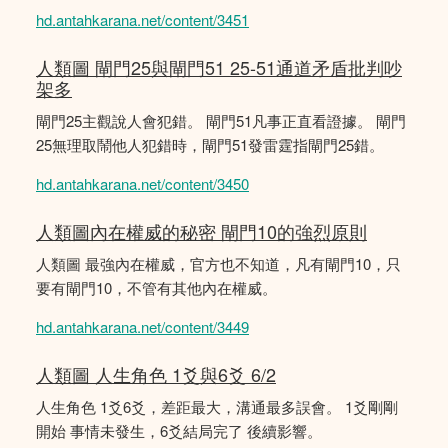
hd.antahkarana.net/content/3451
人類圖 閘門25與閘門51 25-51通道矛盾批判吵
架多
閘門25主觀說人會犯錯。 閘門51凡事正直看證據。 閘門
25無理取鬧他人犯錯時，閘門51發雷霆指閘門25錯。
hd.antahkarana.net/content/3450
人類圖內在權威的秘密 閘門10的強烈原則
人類圖 最強內在權威，官方也不知道，凡有閘門10，只
要有閘門10，不管有其他內在權威。
hd.antahkarana.net/content/3449
人類圖 人生角色 1爻與6爻 6/2
人生角色 1爻6爻，差距最大，溝通最多誤會。 1爻剛剛
開始 事情未發生，6爻結局完了 後續影響。