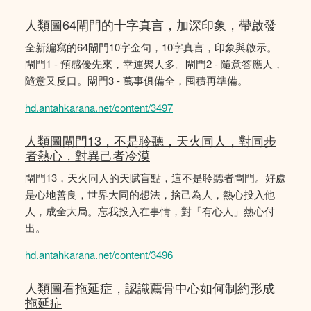
人類圖64閘門的十字真言，加深印象，帶啟發
全新編寫的64閘門10字金句，10字真言，印象與啟示。
閘門1 - 預感優先來，幸運聚人多。閘門2 - 隨意答應人，
隨意又反口。閘門3 - 萬事俱備全，囤積再準備。
hd.antahkarana.net/content/3497
人類圖閘門13，不是聆聽，天火同人，對同步
者熱心，對異己者冷漠
閘門13，天火同人的天賦盲點，這不是聆聽者閘門。好處
是心地善良，世界大同的想法，捨己為人，熱心投入他
人，成全大局。忘我投入在事情，對「有心人」熱心付
出。
hd.antahkarana.net/content/3496
人類圖看拖延症，認識薦骨中心如何制約形成
拖延症