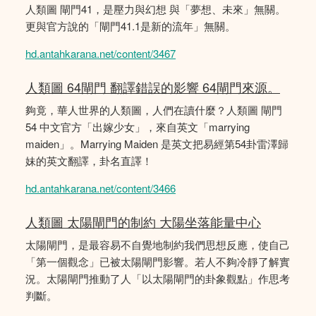
人類圖 閘門41，是壓力與幻想 與「夢想、未來」無關。
更與官方說的「閘門41.1是新的流年」無關。
hd.antahkarana.net/content/3467
人類圖 64閘門 翻譯錯誤的影響 64閘門來源。
夠竟，華人世界的人類圖，人們在讀什麼？人類圖 閘門
54 中文官方「出嫁少女」，來自英文「marrying
maiden」。Marrying Maiden 是英文把易經第54卦雷澤歸
妹的英文翻譯，卦名直譯！
hd.antahkarana.net/content/3466
人類圖 太陽閘門的制約 大陽坐落能量中心
太陽閘門，是最容易不自覺地制約我們思想反應，使自己
「第一個觀念」已被太陽閘門影響。若人不夠冷靜了解實
況。太陽閘門推動了人「以太陽閘門的卦象觀點」作思考
判斷。