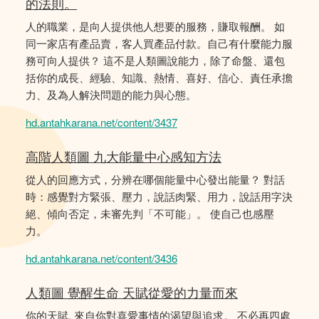
的法則。
人的職業，是向人提供他人想要的服務，賺取報酬。 如
同一家店有產品賣，客人買產品付款。自己有什麼能力服
務可向人提供？ 這不是人類圖說能力，除了命盤、還包
括你的成長、經驗、知識、熱情、喜好、信心、責任承擔
力、及為人解決問題的能力與心態。
hd.antahkarana.net/content/3437
高階人類圖 九大能量中心感知方法
從人的回應方式，分辨在哪個能量中心發出能量？ 對話
時：感覺對方緊張、壓力，說話肉緊、用力，說話用字決
絕、傾向否定，未審先判「不可能」。 使自己也感壓
力。
hd.antahkarana.net/content/3436
人類圖 覺醒生命 天賦從愛的力量而來
你的天賦, 來自你對喜愛事情的渴望與追求。 不必再四處