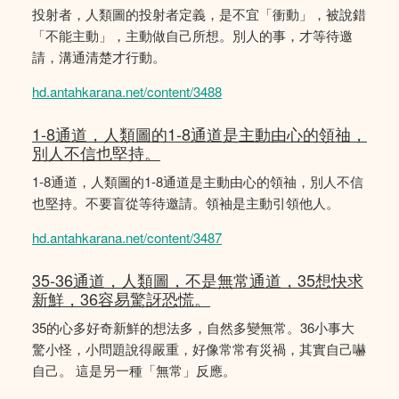
投射者，人類圖的投射者定義，是不宜「衝動」，被說錯
「不能主動」，主動做自己所想。別人的事，才等待邀
請，溝通清楚才行動。
hd.antahkarana.net/content/3488
1-8通道，人類圖的1-8通道是主動由心的領䄂，
別人不信也堅持。
1-8通道，人類圖的1-8通道是主動由心的領䄂，別人不信
也堅持。不要盲從等待邀請。領袖是主動引領他人。
hd.antahkarana.net/content/3487
35-36通道，人類圖，不是無常通道，35想快求
新鮮，36容易驚訝恐慌。
35的心多好奇新鮮的想法多，自然多變無常。36小事大
驚小怪，小問題說得嚴重，好像常常有災禍，其實自己嚇
自己。 這是另一種「無常」反應。