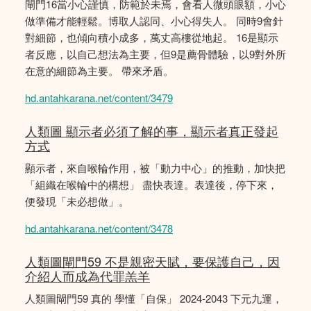
閘門16當小心謹慎，防範於未焉，會看人微頭眼額，小心
做準備才能輕鬆。博取人認同、小心得失人。 同時9會針
對細節，也傾向積小成多，萬丈高樓從地起。 16是顯示
者反應，以自己想法為主要，但9是薦骨體驗，以9對外所
在意的細節為主要。 帶來矛盾。
hd.antahkarana.net/content/3479
人類圖 顯示者必須了解的事，顯示者真正發起
方式
顯示者，來自喉輪作用，被「動力中心」的推動，加快把
「組織在喉輪中的構想」 盡快表達。表達後，停下來，
便發現「未必想做」。
hd.antahkarana.net/content/3478
人類圖閘門59 不是親密天賦，要保護自己，因
介紹人而成為代罪羔羊
人類圖閘門59 真的 學懂「自保」 2024-2043 下元九運，