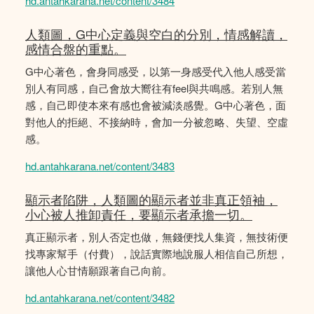
hd.antahkarana.net/content/3484
人類圖，G中心定義與空白的分別，情感解讀，
感情合盤的重點。
G中心著色，會身同感受，以第一身感受代入他人感受當
別人有同感，自己會放大嚮往有feel與共鳴感。若別人無
感，自己即使本來有感也會被減淡感覺。G中心著色，面
對他人的拒絕、不接納時，會加一分被忽略、失望、空虛
感。
hd.antahkarana.net/content/3483
顯示者陷阱，人類圖的顯示者並非真正領袖，
小心被人推卸責任，要顯示者承擔一切。
真正顯示者，別人否定也做，無錢便找人集資，無技術便
找專家幫手（付費），說話實際地說服人相信自己所想，
讓他人心甘情願跟著自己向前。
hd.antahkarana.net/content/3482