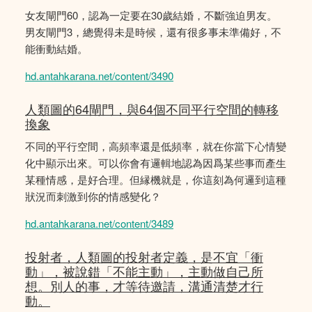
女友閘門60，認為一定要在30歲結婚，不斷強迫男友。
男友閘門3，總覺得未是時候，還有很多事未準備好，不
能衝動結婚。
hd.antahkarana.net/content/3490
人類圖的64閘門，與64個不同平行空間的轉移
換象
不同的平行空間，高頻率還是低頻率，就在你當下心情變
化中顯示出來。可以你會有邏輯地認為因爲某些事而產生
某種情感，是好合理。但縁機就是，你這刻為何邏到這種
狀況而刺激到你的情感變化？
hd.antahkarana.net/content/3489
投射者，人類圖的投射者定義，是不宜「衝
動」，被說錯「不能主動」，主動做自己所
想。別人的事，才等待邀請，溝通清楚才行
動。