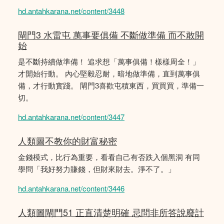
hd.antahkarana.net/content/3448
閘門3 水雷屯 萬事要俱備 不斷做準備 而不敢開
始
是不斷持續做準備！ 追求想「萬事俱備！樣樣周全！」
才開始行動。 內心堅毅忍耐，暗地做準備，直到萬事俱
備，才行動實踐。 閘門3喜歡屯積東西，買買買，準備一
切。
hd.antahkarana.net/content/3447
人類圖不教你的財富秘密
金錢模式，比行為重要，看看自己有否跌入個黑洞 有同
學問「我好努力賺錢，但財來財去。淨不了。」
hd.antahkarana.net/content/3446
人類圖閘門51 正直清楚明確 忌問非所答說廢計