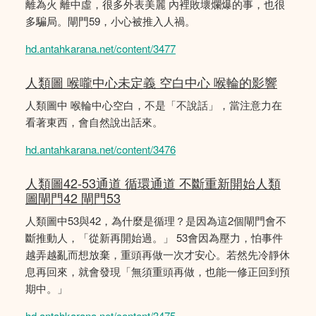
離為火 離中虛，很多外表美麗 內裡敗壞爛爆的事，也很
多騙局。閘門59，小心被推入人禍。
hd.antahkarana.net/content/3477
人類圖 喉嚨中心未定義 空白中心 喉輪的影響
人類圖中 喉輪中心空白，不是「不說話」，當注意力在
看著東西，會自然說出話來。
hd.antahkarana.net/content/3476
人類圖42-53通道 循環通道 不斷重新開始人類
圖閘門42 閘門53
人類圖中53與42，為什麼是循理？是因為這2個閘門會不
斷推動人，「從新再開始過。」 53會因為壓力，怕事件
越弄越亂而想放棄，重頭再做一次才安心。若然先冷靜休
息再回來，就會發現「無須重頭再做，也能一修正回到預
期中。」
hd.antahkarana.net/content/3475