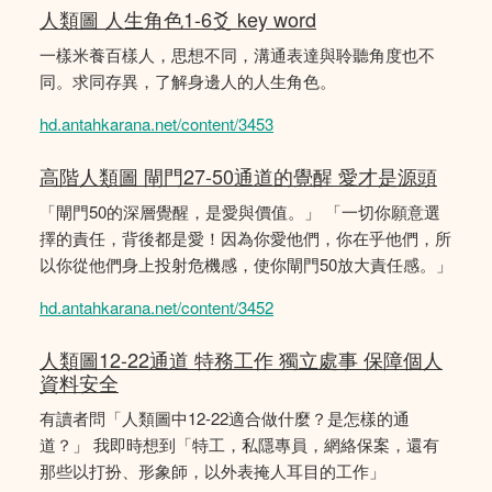
人類圖 人生角色1-6爻 key word
一樣米養百樣人，思想不同，溝通表達與聆聽角度也不
同。求同存異，了解身邊人的人生角色。
hd.antahkarana.net/content/3453
高階人類圖 閘門27-50通道的覺醒 愛才是源頭
「閘門50的深層覺醒，是愛與價值。」 「一切你願意選
擇的責任，背後都是愛！因為你愛他們，你在乎他們，所
以你從他們身上投射危機感，使你閘門50放大責任感。」
hd.antahkarana.net/content/3452
人類圖12-22通道 特務工作 獨立處事 保障個人
資料安全
有讀者問「人類圖中12-22適合做什麼？是怎樣的通
道？」 我即時想到「特工，私隱專員，網絡保案，還有
那些以打扮、形象師，以外表掩人耳目的工作」