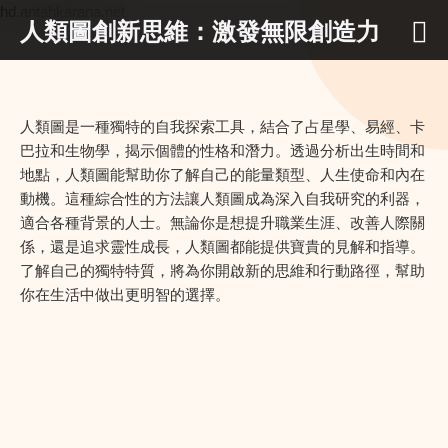
hd.antahkarana.net
人類圖創新思維：激發無限創造力
人類圖是一種獨特的自我探索工具，結合了占星學、易經、卡
巴拉和生物學，揭示個體的性格和潛力。透過分析出生時間和
地點，人類圖能幫助你了解自己的能量類型、人生使命和內在
動機。這種綜合性的方法讓人類圖成為深入自我研究的利器，
適合各種背景的人士。無論你是想提升職業生涯、改善人際關
係，還是追求靈性成長，人類圖都能提供寶貴的見解和指導。
了解自己的獨特特質，將為你開啟新的思維和行動路徑，幫助
你在生活中做出更明智的選擇。