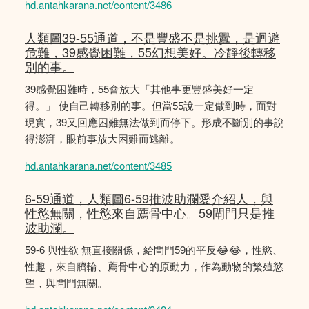
hd.antahkarana.net/content/3486
人類圖39-55通道，不是豐盛不是挑釁，是迴避
危難，39感覺困難，55幻想美好。冷靜後轉移
別的事。
39感覺困難時，55會放大「其他事更豐盛美好一定
得。」 使自己轉移別的事。但當55說一定做到時，面對
現實，39又回應困難無法做到而停下。形成不斷別的事說
得澎湃，眼前事放大困難而逃離。
hd.antahkarana.net/content/3485
6-59通道，人類圖6-59推波助瀾愛介紹人，與
性慾無關，性慾來自薦骨中心。59閘門只是推
波助瀾。
59-6 與性欲 無直接關係，給閘門59的平反😂😂，性慾、
性趣，來自臍輪、薦骨中心的原動力，作為動物的繁殖慾
望，與閘門無關。