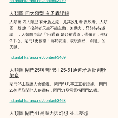
hd.antahkarana.net/content/3470
人類圖 四大類型 有矛盾誤解
人類圖 四大類型 有矛盾之處，尤其投射者 反映者。人類
圖一般 說「投射者天生不能主動，無動力，只好待待邀
請」，人類圖 卻說「1-8通道 是領袖通道，帶領者，依從
G中心」閘門1更被指「自我表達、表現自己、創意」的
天賦。
hd.antahkarana.net/content/3469
人類圖 閘門25與閘門51 25-51通道矛盾批判吵
架多
閘門25主觀說人會犯錯。 閘門51凡事正直看證據。 閘門
25無理取鬧他人犯錯時，閘門51發雷霆指閘門25錯。
hd.antahkarana.net/content/3468
人類圖 閘門41是壓力與幻想 並非夢想