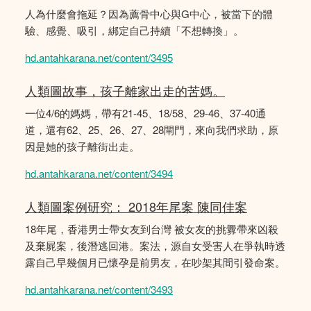
人為什麼會拖延？因為薦骨中心與G中心，被當下的體
驗、感覺、吸引，綁定自己持續「不想轉換」。
hd.antahkarana.net/content/3495
人類圖故事，孩子離家出走的苦媽。
一位4/6的媽媽，帶有21-45、18/58、29-46、37-40通
道，還有62、25、26、27、28閘門，來向我們求助，原
因是她的孩子離街出走。
hd.antahkarana.net/content/3494
人類圖案例研究： 2018年尾案 陳同佳案
18年尾，香港男士帶女友到台灣 被女友的挑釁帶來凶殺
及棄屍案，後潛逃回港。案法，源自女受害人在爭執時透
露自己早幾個月已懷孕是前男友，在吵架其間引發命案。
hd.antahkarana.net/content/3493