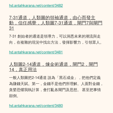
hd.antahkarana.net/content/3482
7-31通道，人類圖的領袖通道，由心而發主
動，信任感覺，人類圖7-31通道，閘門7與閘門
31
7-31 創始者的通道是領導力，可以洞悉未來的潮流與走
向，在複雜的現況中找出方法，發揮影響力，引領眾人。
hd.antahkarana.net/content/3481
人類圖2-14通道，煉金術通道，閘門2，閘門
14，真正用法
一般人類圖把2-14通道 說為「黑石成金」，把他們定義
為賺錢天賦。第一，金錢不是他們所理解。人面對金錢，
貪婪恐懼我執計算，會打亂各閘門及思想。 甚至把事情
顛倒。
hd.antahkarana.net/content/3480