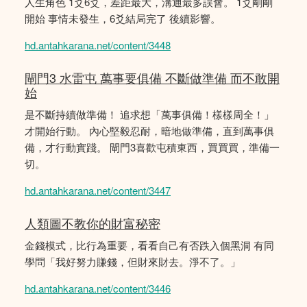
人生角色 1爻6爻，差距最大，溝通最多誤會。 1爻剛剛
開始 事情未發生，6爻結局完了 後續影響。
hd.antahkarana.net/content/3448
閘門3 水雷屯 萬事要俱備 不斷做準備 而不敢開
始
是不斷持續做準備！ 追求想「萬事俱備！樣樣周全！」
才開始行動。 內心堅毅忍耐，暗地做準備，直到萬事俱
備，才行動實踐。 閘門3喜歡屯積東西，買買買，準備一
切。
hd.antahkarana.net/content/3447
人類圖不教你的財富秘密
金錢模式，比行為重要，看看自己有否跌入個黑洞 有同
學問「我好努力賺錢，但財來財去。淨不了。」
hd.antahkarana.net/content/3446