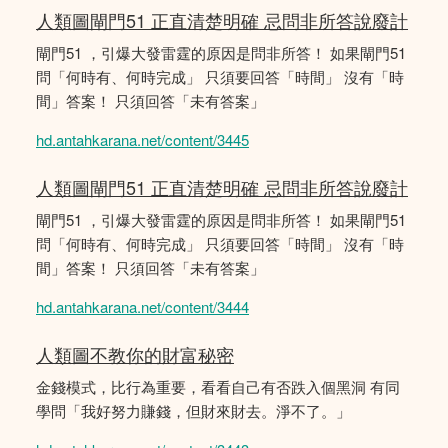
人類圖閘門51 正直清楚明確 忌問非所答說廢計
閘門51 ，引爆大發雷霆的原因是問非所答！ 如果閘門51
問「何時有、何時完成」 只須要回答「時間」 沒有「時
間」答案！ 只須回答「未有答案」
hd.antahkarana.net/content/3445
人類圖閘門51 正直清楚明確 忌問非所答說廢計
閘門51 ，引爆大發雷霆的原因是問非所答！ 如果閘門51
問「何時有、何時完成」 只須要回答「時間」 沒有「時
間」答案！ 只須回答「未有答案」
hd.antahkarana.net/content/3444
人類圖不教你的財富秘密
金錢模式，比行為重要，看看自己有否跌入個黑洞 有同
學問「我好努力賺錢，但財來財去。淨不了。」