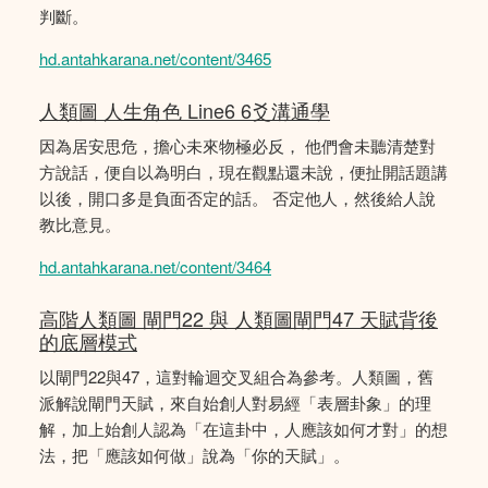
判斷。
hd.antahkarana.net/content/3465
人類圖 人生角色 Line6 6爻溝通學
因為居安思危，擔心未來物極必反， 他們會未聽清楚對
方說話，便自以為明白，現在觀點還未說，便扯開話題講
以後，開口多是負面否定的話。 否定他人，然後給人說
教比意見。
hd.antahkarana.net/content/3464
高階人類圖 閘門22 與 人類圖閘門47 天賦背後
的底層模式
以閘門22與47，這對輪迴交叉組合為參考。人類圖，舊
派解說閘門天賦，來自始創人對易經「表層卦象」的理
解，加上始創人認為「在這卦中，人應該如何才對」的想
法，把「應該如何做」說為「你的天賦」。