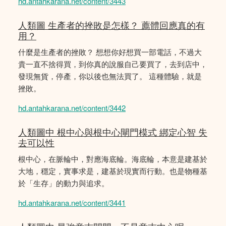
hd.antahkarana.net/content/3443
人類圖 生產者的挫敗是怎樣？ 薦體回應真的有
用？
什麼是生產者的挫敗？ 想想你好想買一部電話，不過大
貴一直不捨得買，到你真的說服自己要買了，去到店中，
發現無貨，停產，你以後也無法買了。 這種體驗，就是
挫敗。
hd.antahkarana.net/content/3442
人類圖中 根中心與根中心閘門模式 綁定心智 失
去可以性
根中心，在脈輪中，對應海底輪。海底輪，本意是建基於
大地，穩定，實事求是，建基於現實而行動。也是物種基
於「生存」的動力與追求。
hd.antahkarana.net/content/3441