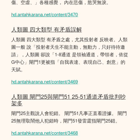
傷、空虛、」各種感覺， 內在悲傷，慾哭無淚。
hd.antahkarana.net/content/3470
人類圖 四大類型 有矛盾誤解
人類圖 四大類型 有矛盾之處，尤其投射者 反映者。人類
圖一般 說「投射者天生不能主動，無動力，只好待待邀
請」，人類圖 卻說「1-8通道 是領袖通道，帶領者，依從
G中心」閘門1更被指「自我表達、表現自己、創意」的
天賦。
hd.antahkarana.net/content/3469
人類圖 閘門25與閘門51 25-51通道矛盾批判吵
架多
閘門25主觀說人會犯錯。 閘門51凡事正直看證據。 閘門
25無理取鬧他人犯錯時，閘門51發雷霆指閘門25錯。
hd.antahkarana.net/content/3468