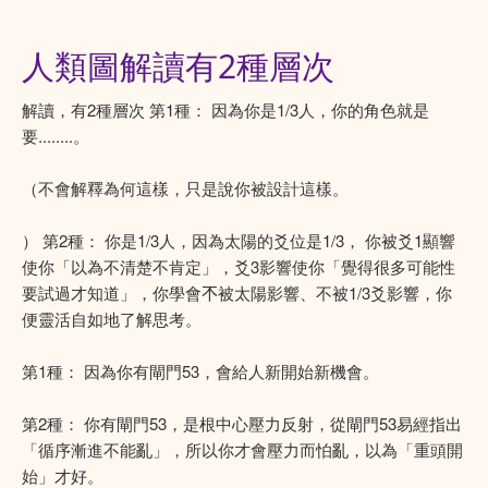
人類圖解讀有2種層次
解讀，有2種層次 第1種： 因為你是1/3人，你的角色就是
要........。
（不會解釋為何這樣，只是說你被設計這樣。
） 第2種： 你是1/3人，因為太陽的爻位是1/3， 你被爻1顯響
使你「以為不清楚不肯定」，爻3影響使你「覺得很多可能性
要試過才知道」，你學會𣎴被太陽影響、不被1/3爻影響，你
便靈活自如地了解思考。
第1種： 因為你有閘門53，會給人新開始新機會。
第2種： 你有閘門53，是根中心壓力反射，從閘門53易經指出
「循序漸進不能亂」，所以你才會壓力而怕亂，以為「重頭開
始」才好。