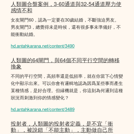
人類圖合盤案例，3-60通道與32-54通道壓力使
感情不和
女友閘門60，認為一定要在30歲結婚，不斷強迫男友。
男友閘門3，總覺得未是時候，還有很多事未準備好，不
能衝動結婚。
hd.antahkarana.net/content/3490
人類圖的64閘門，與64個不同平行空間的轉移
換象
不同的平行空間，高頻率還是低頻率，就在你當下心情變
化中顯示出來。可以你會有邏輯地認為因爲某些事而產生
某種情感，是好合理。但縁機就是，你這刻為何邏到這種
狀況而刺激到你的情感變化？
hd.antahkarana.net/content/3489
投射者，人類圖的投射者定義，是不宜「衝
動」，被說錯「不能主動」，主動做自己所