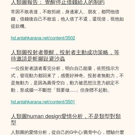
人類圖報告： 覺醒停止借錢給人的制約
常因不敢表達，不敢拒絕，身邊家人、朋友，都問他借
錢，借錢後自己不敢追，他人借了不還，還現借，視他如
提款機。
hd.antahkarana.net/content/3502
人類圖投射者覺醒，投射者主動成功策略，等
待邀請是斬腳趾避沙蟲
一位投射者讀者看完分析，明白自己能量，依照指示方
式，發現動力都回來了，感覺好神奇。投射者無動力，不
是無動力，是因為薦骨空白，動力被思想注意力鎖定不
動，形成腦一不斷想「我要做.....」但身體不起動。
hd.antahkarana.net/content/3501
人類圖human design愛情分析，不是類型對類
型
人類圖的愛情分析，從自己的G中心/薦骨中心，體驗什麼