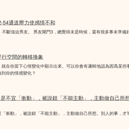
2-54通道壓力使感情不和
婚，不斷強迫男友。 男友閘門3，總覺得未是時候，還有很多事未準備
平行空間的轉移換象
，就在你當下心情變化中顯示出來。可以你會有邏輯地認為因爲某些
激到你的情感變化？
，是不宜「衝動」，被說錯「不能主動」，主動做自己所
宜「衝動」，被說錯「不能主動」，主動做自己所想。別人的事，才