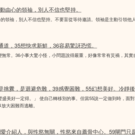
是主動由心的領䄂，別人不信也堅持。
動由心的領䄂，別人不信也堅持。不要盲從等待邀請。領袖是主動引領他
常通道，35想快求新鮮，36容易驚訝恐慌。
變無常。36小事大驚小怪，小問題說得嚴重，好像常常有災禍，其實
不是挑釁，是迴避危難，39感覺困難，55幻想美好。冷靜
更豐盛美好一定得。」 使自己轉移別的事。但當55說一定做到時，面
事放大困難而逃離。
波助瀾愛介紹人，與性慾無關，性慾來自薦骨中心。59閘門只