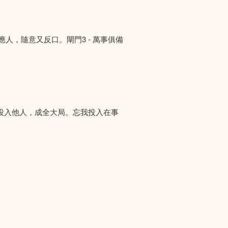
答應人，隨意又反口。閘門3 - 萬事俱備
投入他人，成全大局。忘我投入在事