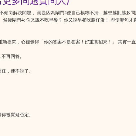
出更多問題質問人)
不傾向解決問題， 而是因為閘門4使自己模糊不清，越想越亂越多問
蛋！ 然後閘門4: 你又說不吃早餐？ 你又說早餐吃腸仔蛋！ 即使哪
重新提問，心裡覺得「你的答案不是答案！好重實招來！」 其實一
人不再回答。
信任，便不說了。
。
覺得被質疑否定。