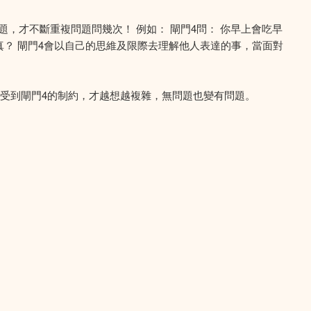
題，才不斷重複問題問幾次！ 例如： 閘門4問： 你早上會吃早
句才真？ 閘門4會以自己的思維及限際去理解他人表達的事，當面對
直受到閘門4的制約，才越想越複雜，無問題也變有問題。