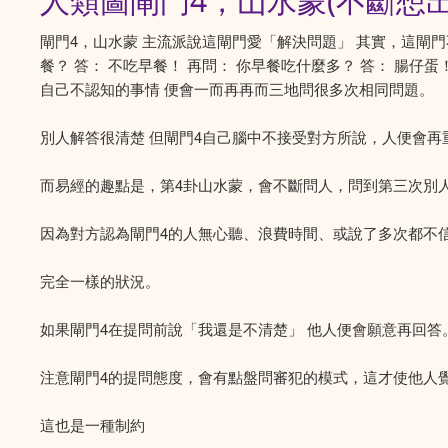
人類圖閘門4，山水蒙(不斷想
閘門4，山水蒙 主流派說這閘門愛「解決問題」 其實，這閘門
餐？ 答： 不吃早餐！ 再問： 你早餐吃什麼多？ 答： 腸仔
自己不認知的事情 便會一而再再而三地問很多次相同問題。
別人解答很清楚 但閘門4自己腦中不接受對方所說，人便會再
而易經的趣點是，第4卦山水蒙，會不斷問人，問到第三次別
因為對方認為閘門4的人無心聽、浪費時間、或說了多次都不
完全一樣的狀況。
如果閘門4在提問前說「我還是不清楚」 他人便會願意再回答
注意閘門4的提問態度，會有點盤問審犯的模式，這才使他人
這也是一種制約