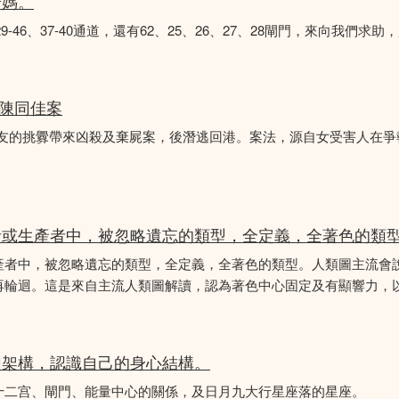
苦媽。
8、29-46、37-40通道，還有62、25、26、27、28閘門，來向我
 陳同佳案
女友的挑釁帶來凶殺及棄屍案，後潛逃回港。案法，源自女受害人在
者或生產者中，被忽略遺忘的類型，全定義，全著色的類
產者中，被忽略遺忘的類型，全定義，全著色的類型。人類圖主流會
再輪迴。這是來自主流人類圖解讀，認為著色中心固定及有顯響力，以
圖架構，認識自己的身心結構。
十二宫、閘門、能量中心的關係，及日月九大行星座落的星座。