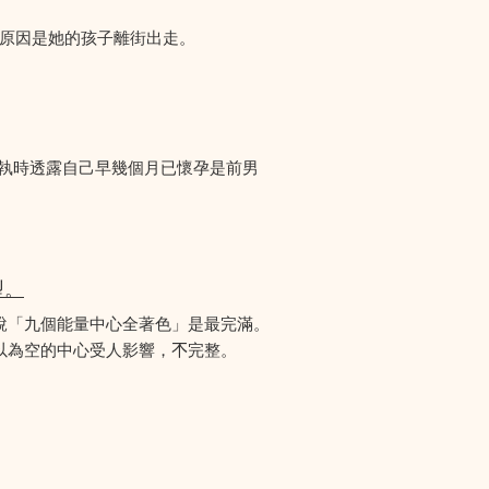
們求助，原因是她的孩子離街出走。
爭執時透露自己早幾個月已懷孕是前男
型。
說「九個能量中心全著色」是最完滿。
為空的中心受人影響，𣎴完整。