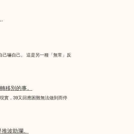
人。
自己嚇自己。 這是另一種「無常」反
後轉移別的事。
對現實，39又回應困難無法做到而停
是推波助瀾。