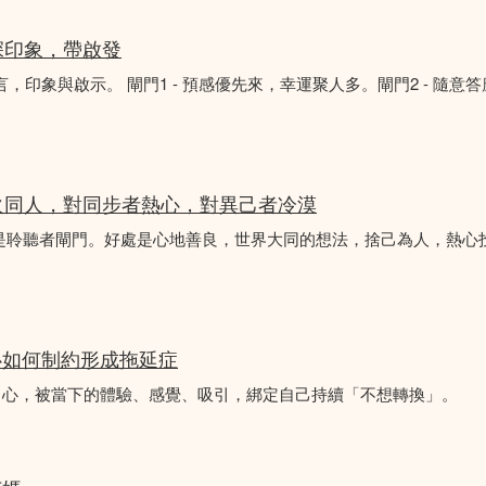
深印象，帶啟發
言，印象與啟示。 閘門1 - 預感優先來，幸運聚人多。閘門2 - 隨意
火同人，對同步者熱心，對異己者冷漠
不是聆聽者閘門。好處是心地善良，世界大同的想法，捨己為人，熱心
心如何制約形成拖延症
中心，被當下的體驗、感覺、吸引，綁定自己持續「不想轉換」。