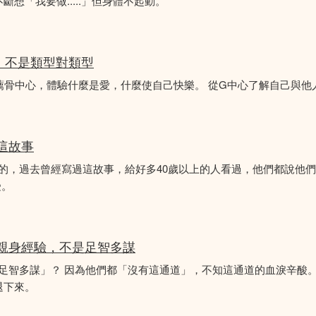
想「我要做.....」但身體不起動。
分析，不是類型對類型
薦骨中心，體驗什麼是愛，什麼使自己快樂。 從G中心了解自己與他
似這故事
故事的，過去曾經寫過這故事，給好多40歲以上的人看過，他們都說他
受。
的親身經驗，不是足智多謀
「足智多謀」？ 因為他們都「沒有這通道」，不知這通道的血淚辛酸。
退下來。